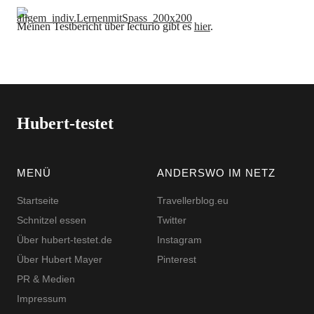
Meinen Testbericht über lecturio gibt es
hier
.
Hubert-testet
MENÜ
ANDERSWO IM NETZ
Startseite
Travellerblog.eu
Schnitzel essen
Twitter
Über hubert-testet.de
Instagram
Über Hubert Mayer
Pinterest
PR & Medien
Impressum