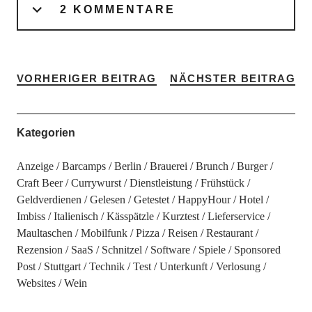
2 KOMMENTARE
VORHERIGER BEITRAG
NÄCHSTER BEITRAG
Kategorien
Anzeige
Barcamps
Berlin
Brauerei
Brunch
Burger
Craft Beer
Currywurst
Dienstleistung
Frühstück
Geldverdienen
Gelesen
Getestet
HappyHour
Hotel
Imbiss
Italienisch
Kässpätzle
Kurztest
Lieferservice
Maultaschen
Mobilfunk
Pizza
Reisen
Restaurant
Rezension
SaaS
Schnitzel
Software
Spiele
Sponsored
Post
Stuttgart
Technik
Test
Unterkunft
Verlosung
Websites
Wein