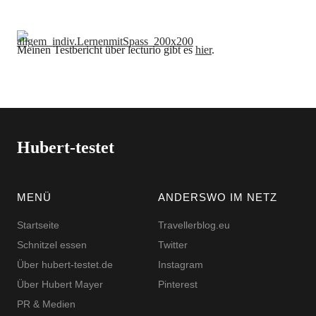
Meinen Testbericht über lecturio gibt es
hier
.
Hubert-testet
MENÜ
ANDERSWO IM NETZ
Startseite
Travellerblog.eu
Schnitzel essen
Twitter
Über hubert-testet.de
Instagram
Über Hubert Mayer
Pinterest
PR & Medien