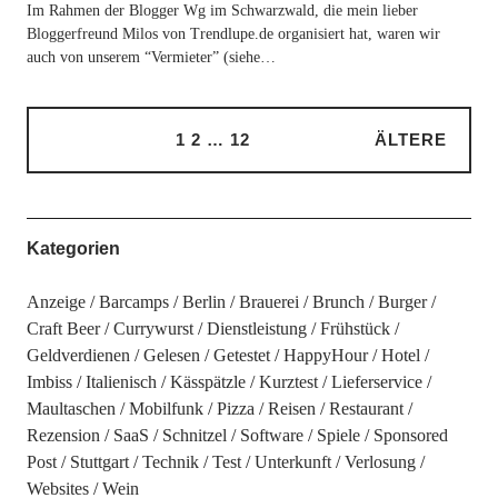
Im Rahmen der Blogger Wg im Schwarzwald, die mein lieber
Bloggerfreund Milos von Trendlupe.de organisiert hat, waren wir
auch von unserem “Vermieter” (siehe…
1
2
…
12
ÄLTERE
Kategorien
Anzeige
Barcamps
Berlin
Brauerei
Brunch
Burger
Craft Beer
Currywurst
Dienstleistung
Frühstück
Geldverdienen
Gelesen
Getestet
HappyHour
Hotel
Imbiss
Italienisch
Kässpätzle
Kurztest
Lieferservice
Maultaschen
Mobilfunk
Pizza
Reisen
Restaurant
Rezension
SaaS
Schnitzel
Software
Spiele
Sponsored
Post
Stuttgart
Technik
Test
Unterkunft
Verlosung
Websites
Wein