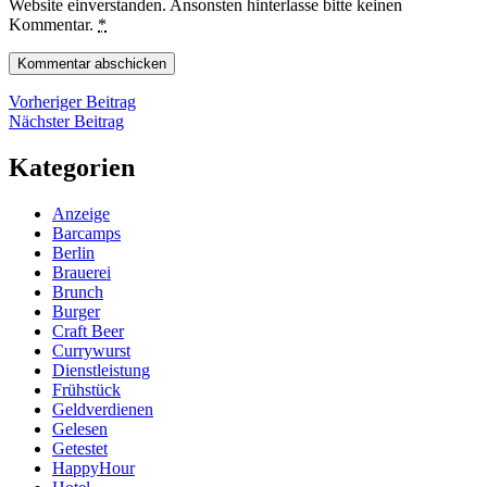
Website einverstanden. Ansonsten hinterlasse bitte keinen
Kommentar.
*
Beitragsnavigation
Vorheriger
Vorheriger Beitrag
Nächster
Beitrag
Nächster Beitrag
Beitrag
Kategorien
Anzeige
Barcamps
Berlin
Brauerei
Brunch
Burger
Craft Beer
Currywurst
Dienstleistung
Frühstück
Geldverdienen
Gelesen
Getestet
HappyHour