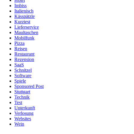
Hotel
Imbiss
Italienisch
Kässpätzle
Kurztest
Lieferservice
Maultaschen
Mobilfunk
Pizza
Reisen
Restaurant
Rezension
SaaS
Schnitzel
Software
Spiele
Sponsored Post
Stuttgart
Technik
Test
Unterkunft
Verlosung
Websites
Wein