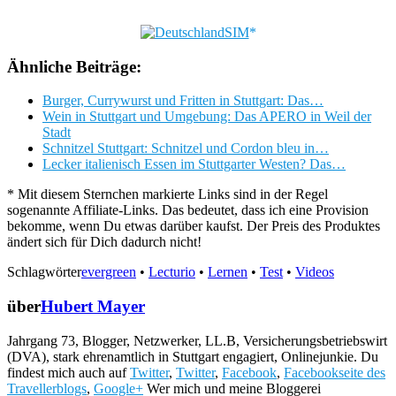
Ähnliche Beiträge:
Burger, Currywurst und Fritten in Stuttgart: Das…
Wein in Stuttgart und Umgebung: Das APERO in Weil der
Stadt
Schnitzel Stuttgart: Schnitzel und Cordon bleu in…
Lecker italienisch Essen im Stuttgarter Westen? Das…
* Mit diesem Sternchen markierte Links sind in der Regel
sogenannte Affiliate-Links. Das bedeutet, dass ich eine Provision
bekomme, wenn Du etwas darüber kaufst. Der Preis des Produktes
ändert sich für Dich dadurch nicht!
Schlagwörter
evergreen
•
Lecturio
•
Lernen
•
Test
•
Videos
über
Hubert Mayer
Jahrgang 73, Blogger, Netzwerker, LL.B, Versicherungsbetriebswirt
(DVA), stark ehrenamtlich in Stuttgart engagiert, Onlinejunkie. Du
findest mich auch auf
Twitter
,
Twitter
,
Facebook
,
Facebookseite des
Travellerblogs
,
Google+
Wer mich und meine Bloggerei