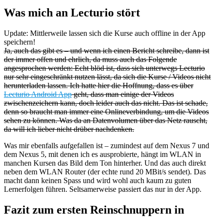
Was mich an Lecturio stört
Update: Mittlerweile lassen sich die Kurse auch offline in der App
speichern!
Ja, auch das gibt es – und wenn ich einen Bericht schreibe, dann ist
der immer offen und ehrlich, da muss auch das Folgende
angesprochen werden: Echt blöd ist, dass sich unterwegs Lecturio
nur sehr eingeschränkt nutzen lässt, da sich die Kurse / Videos nicht
herunterladen lassen. Ich hatte hier die Hoffnung, dass es über
Lecturio Android App
geht, dass man einige der Videos
zwischenzeichern kann, doch leider auch das nicht. Das ist schade,
denn so braucht man immer eine Onlineverbindung, um die Videos
sehen zu können. Was da an Datenvolumen über das Netz rauscht,
da will ich lieber nicht drüber nachdenken.
Was mir ebenfalls aufgefallen ist – zumindest auf dem Nexus 7 und
dem Nexus 5, mit denen ich es ausprobierte, hängt im WLAN in
manchen Kursen das Bild dem Ton hinterher. Und das auch direkt
neben dem WLAN Router (der echte rund 20 MBit/s sendet). Das
macht dann keinen Spass und wird wohl auch kaum zu guten
Lernerfolgen führen. Seltsamerweise passiert das nur in der App.
Fazit zum ersten Reinschnuppern in