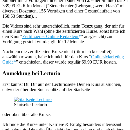
Stubner mit 2 Vorträgen mit einer Dauer von ca. einer Stunde) bis zu
339,99 EUR im Monat (“Steuerberater (Lehrgangswerk Haas)” mit
diversen Dozenten, 155 Vorträgen und einer Gesamtlaufzeit von
158:53 Stunden)…
Die Videos sind sehr unterschiedlich, mein Testzugang, der mir für
einen Kurs nach Wahl (ohne die zertifizierten Kurse, sonst hätte ich
den Kurs “
Zertifizierter Online Redakteur
” ausgesucht) zur
Verfügung gestellt wurde, gilt für 12 Monate.
Nachdem die zertifizierten Kurse nicht (für mich kostenfrei)
auswählbar waren, habe ich mich für den Kurs “
Online-Marketing
Guide
” entschieden, dieser würde regulär 69,90 EUR kosten.
Anmeldung bei Lecturio
Erst kannst Du Dir auf der Lecturioseite Deinen Kurs aussuchen,
entweder über den Suchschlitz auf der Startseite
Startseite Lecturio
oder oben über alle Kurse.
Ich finde die Kurse unter Karriere & Erfolg besonders interessant
und habe mir daher die Übersicht dort angesehen und nach einigen