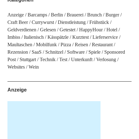
Anzeige
Barcamps
Berlin
Brauerei
Brunch
Burger
Craft Beer
Currywurst
Dienstleistung
Frühstück
Geldverdienen
Gelesen
Getestet
HappyHour
Hotel
Imbiss
Italienisch
Kässpätzle
Kurztest
Lieferservice
Maultaschen
Mobilfunk
Pizza
Reisen
Restaurant
Rezension
SaaS
Schnitzel
Software
Spiele
Sponsored
Post
Stuttgart
Technik
Test
Unterkunft
Verlosung
Websites
Wein
Anzeige