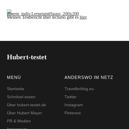
Meinen Testbericht über lecturio gibt es
hier
.
Hubert-testet
MENÜ
ANDERSWO IM NETZ
Startseite
Travellerblog.eu
Schnitzel essen
Twitter
Über hubert-testet.de
Instagram
Über Hubert Mayer
Pinterest
PR & Medien