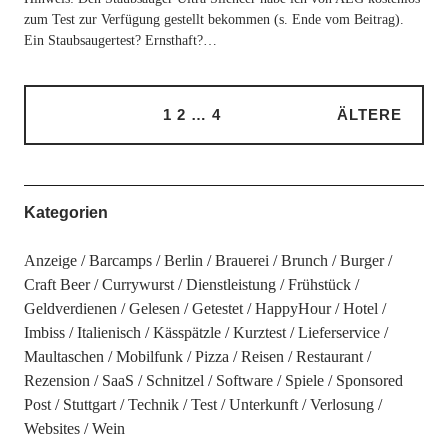
zum Test zur Verfügung gestellt bekommen (s. Ende vom Beitrag).
Ein Staubsaugertest? Ernsthaft?…
1
2
…
4
ÄLTERE
Kategorien
Anzeige
Barcamps
Berlin
Brauerei
Brunch
Burger
Craft Beer
Currywurst
Dienstleistung
Frühstück
Geldverdienen
Gelesen
Getestet
HappyHour
Hotel
Imbiss
Italienisch
Kässpätzle
Kurztest
Lieferservice
Maultaschen
Mobilfunk
Pizza
Reisen
Restaurant
Rezension
SaaS
Schnitzel
Software
Spiele
Sponsored
Post
Stuttgart
Technik
Test
Unterkunft
Verlosung
Websites
Wein