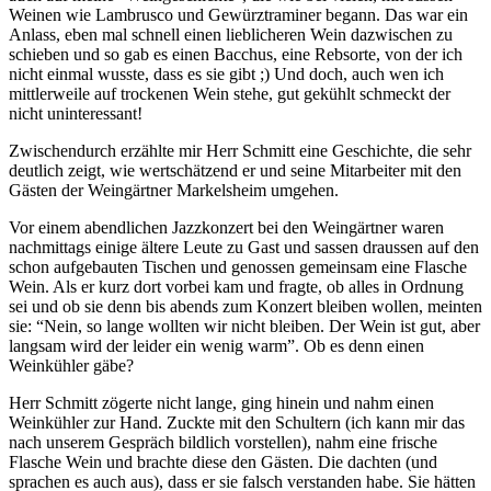
Weinen wie Lambrusco und Gewürztraminer begann. Das war ein
Anlass, eben mal schnell einen lieblicheren Wein dazwischen zu
schieben und so gab es einen Bacchus, eine Rebsorte, von der ich
nicht einmal wusste, dass es sie gibt ;) Und doch, auch wen ich
mittlerweile auf trockenen Wein stehe, gut gekühlt schmeckt der
nicht uninteressant!
Zwischendurch erzählte mir Herr Schmitt eine Geschichte, die sehr
deutlich zeigt, wie wertschätzend er und seine Mitarbeiter mit den
Gästen der Weingärtner Markelsheim umgehen.
Vor einem abendlichen Jazzkonzert bei den Weingärtner waren
nachmittags einige ältere Leute zu Gast und sassen draussen auf den
schon aufgebauten Tischen und genossen gemeinsam eine Flasche
Wein. Als er kurz dort vorbei kam und fragte, ob alles in Ordnung
sei und ob sie denn bis abends zum Konzert bleiben wollen, meinten
sie: “Nein, so lange wollten wir nicht bleiben. Der Wein ist gut, aber
langsam wird der leider ein wenig warm”. Ob es denn einen
Weinkühler gäbe?
Herr Schmitt zögerte nicht lange, ging hinein und nahm einen
Weinkühler zur Hand. Zuckte mit den Schultern (ich kann mir das
nach unserem Gespräch bildlich vorstellen), nahm eine frische
Flasche Wein und brachte diese den Gästen. Die dachten (und
sprachen es auch aus), dass er sie falsch verstanden habe. Sie hätten