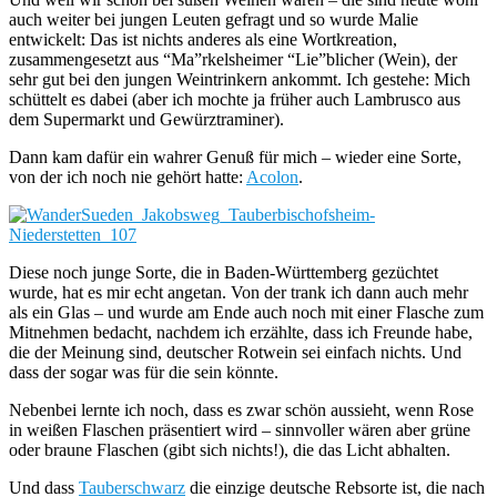
auch weiter bei jungen Leuten gefragt und so wurde Malie
entwickelt: Das ist nichts anderes als eine Wortkreation,
zusammengesetzt aus “Ma”rkelsheimer “Lie”blicher (Wein), der
sehr gut bei den jungen Weintrinkern ankommt. Ich gestehe: Mich
schüttelt es dabei (aber ich mochte ja früher auch Lambrusco aus
dem Supermarkt und Gewürztraminer).
Dann kam dafür ein wahrer Genuß für mich – wieder eine Sorte,
von der ich noch nie gehört hatte:
Acolon
.
Diese noch junge Sorte, die in Baden-Württemberg gezüchtet
wurde, hat es mir echt angetan. Von der trank ich dann auch mehr
als ein Glas – und wurde am Ende auch noch mit einer Flasche zum
Mitnehmen bedacht, nachdem ich erzählte, dass ich Freunde habe,
die der Meinung sind, deutscher Rotwein sei einfach nichts. Und
dass der sogar was für die sein könnte.
Nebenbei lernte ich noch, dass es zwar schön aussieht, wenn Rose
in weißen Flaschen präsentiert wird – sinnvoller wären aber grüne
oder braune Flaschen (gibt sich nichts!), die das Licht abhalten.
Und dass
Tauberschwarz
die einzige deutsche Rebsorte ist, die nach