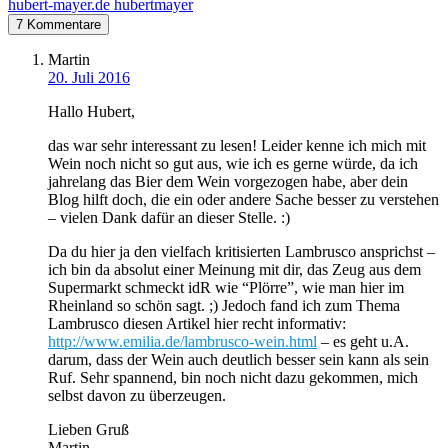
hubert-mayer.de
hubertmayer
7 Kommentare
Martin
20. Juli 2016
Hallo Hubert,
das war sehr interessant zu lesen! Leider kenne ich mich mit
Wein noch nicht so gut aus, wie ich es gerne würde, da ich
jahrelang das Bier dem Wein vorgezogen habe, aber dein
Blog hilft doch, die ein oder andere Sache besser zu verstehen
– vielen Dank dafür an dieser Stelle. :)
Da du hier ja den vielfach kritisierten Lambrusco ansprichst –
ich bin da absolut einer Meinung mit dir, das Zeug aus dem
Supermarkt schmeckt idR wie “Plörre”, wie man hier im
Rheinland so schön sagt. ;) Jedoch fand ich zum Thema
Lambrusco diesen Artikel hier recht informativ:
http://www.emilia.de/lambrusco-wein.html
– es geht u.A.
darum, dass der Wein auch deutlich besser sein kann als sein
Ruf. Sehr spannend, bin noch nicht dazu gekommen, mich
selbst davon zu überzeugen.
Lieben Gruß
Martin