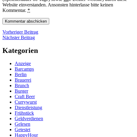
Website einverstanden. Ansonsten hinterlasse bitte keinen
Kommentar.
*
Beitragsnavigation
Vorheriger
Vorheriger Beitrag
Nächster
Beitrag
Nächster Beitrag
Beitrag
Kategorien
Anzeige
Barcamps
Berlin
Brauerei
Brunch
Burger
Craft Beer
Currywurst
Dienstleistung
Frühstück
Geldverdienen
Gelesen
Getestet
HappyHour