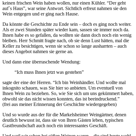
keinen frischen Wein haben wollen, nur einen Kühler. “Der geht
auf`s Haus”, war seine Antwort. Sichtlich erfreut nahmen sie den
Wein entgegen und er ging nach Hause.
Da könnte die Geschichte zu Ende sein – doch es ging noch weiter.
Als er zwei Stunden später wieder kam, sassen sie immer noch da.
Ihnen habe es so gefallen, da wollten sie dann doch noch ein wenig
bleiben. Herr Schmitt fragte nach, ob sie denn Lust hätten, mal die
Keller zu besichtigen, wenn sie schon so lange ausharrten – auch
dieses Angebot nahmen sie gerne an.
Und dann eine überraschende Wendung:
“Ich muss Ihnen jetzt was gestehen”
sagte der eine der Herren. “Ich bin Weinhändler. Und wollte mal
inkognito schauen, was Sie hier so anbieten. Um eventuell von
Ihnen Wein zu beziehen. So, wie Sie sich um uns gekümmert haben,
obwohl sie das nicht wissen konnten, das ist beeindruckend.”
(frei aus meiner Erinnerung der Geschichte wiedergegeben)
Und so wurde aus der für die Markelsheimer Weingärtner, denen
deutlich bewusst ist, dass sie von Ihren Gästen leben, typischen
Gastfreundschaft auch noch ein interessantes Geschäft.
Und weil wir schon bei süßen Weinen waren – die sind heute wohl