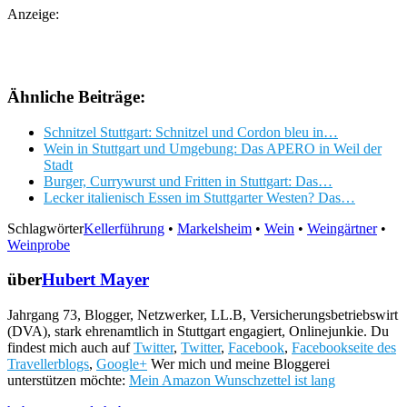
Anzeige:
Ähnliche Beiträge:
Schnitzel Stuttgart: Schnitzel und Cordon bleu in…
Wein in Stuttgart und Umgebung: Das APERO in Weil der
Stadt
Burger, Currywurst und Fritten in Stuttgart: Das…
Lecker italienisch Essen im Stuttgarter Westen? Das…
Schlagwörter
Kellerführung
•
Markelsheim
•
Wein
•
Weingärtner
•
Weinprobe
über
Hubert Mayer
Jahrgang 73, Blogger, Netzwerker, LL.B, Versicherungsbetriebswirt
(DVA), stark ehrenamtlich in Stuttgart engagiert, Onlinejunkie. Du
findest mich auch auf
Twitter
,
Twitter
,
Facebook
,
Facebookseite des
Travellerblogs
,
Google+
Wer mich und meine Bloggerei
unterstützen möchte:
Mein Amazon Wunschzettel ist lang