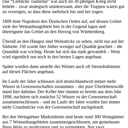
Das “Liebliche Taubertal” war auch im 30-jährigen Krieg recht
beliebt – zwar strategisch uninteressant, aber die Truppen waren gut
zu versorgen, so dass diese mehrfach hin und her zogen.
1809 löste Napoleon den Deutschen Orden auf, auf dessen Gebiet
viele der Weinanbaugebiete hier in der Gegend lagen und
übereignete das Gebiet an den Herzog von Württemberg.
Überall an den Hängen sind Weinstöcke zu sehen, nicht nur auf der
Südseite. Oft wurde hier früher weniger auf Qualität geachtet – die
Quantität war wichtig. Heute hat sich das stark gewandelt – Wein
wird eigentlich nur noch in den besten Lagen angebaut.
Später wurden dann anstelle des Weines auch oft Streuobstbäume
auf diesen Flächen angebaut.
Im Laufe der Jahre schlossen sich deutschlandweit immer mehr
Winzer in Genossenschaften zusammen – der pure Überlebenswille
stand hier dahinter. Der Keller hier stammt so bereits aus dem Jahr
1898, nachdem sich zunächst 52 Winzer zu der Genossenschaft
zusammenschlossen – und im Laufe der Jahre wurden hier immer
mehr Grundstücke von der Genossenschaft nachgekauft.
Bei den Weingärtner Markelsheim sind heute rund 300 Weingärtner
aus 7 Weinanbaugebieten zusammengeschlossen, um gemeinsam
Ihren Wein zu produzieren und zu vermarkten. Nur zwei