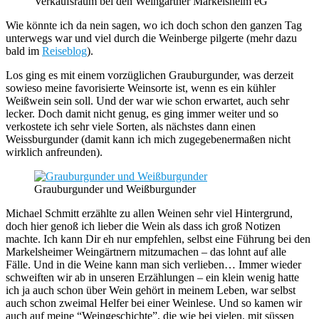
Verkaufsraum bei den Weingärtner Markelsheim eG
Wie könnte ich da nein sagen, wo ich doch schon den ganzen Tag
unterwegs war und viel durch die Weinberge pilgerte (mehr dazu
bald im
Reiseblog
).
Los ging es mit einem vorzüglichen Grauburgunder, was derzeit
sowieso meine favorisierte Weinsorte ist, wenn es ein kühler
Weißwein sein soll. Und der war wie schon erwartet, auch sehr
lecker. Doch damit nicht genug, es ging immer weiter und so
verkostete ich sehr viele Sorten, als nächstes dann einen
Weissburgunder (damit kann ich mich zugegebenermaßen nicht
wirklich anfreunden).
Grauburgunder und Weißburgunder
Michael Schmitt erzählte zu allen Weinen sehr viel Hintergrund,
doch hier genoß ich lieber die Wein als dass ich groß Notizen
machte. Ich kann Dir eh nur empfehlen, selbst eine Führung bei den
Markelsheimer Weingärtnern mitzumachen – das lohnt auf alle
Fälle. Und in die Weine kann man sich verlieben… Immer wieder
schweiften wir ab in unseren Erzählungen – ein klein wenig hatte
ich ja auch schon über Wein gehört in meinem Leben, war selbst
auch schon zweimal Helfer bei einer Weinlese. Und so kamen wir
auch auf meine “Weingeschichte”, die wie bei vielen, mit süssen