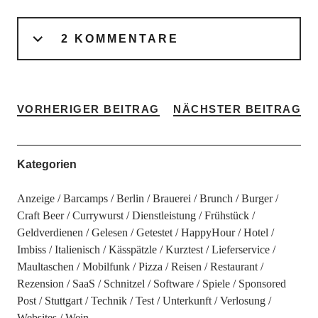
2 KOMMENTARE
VORHERIGER BEITRAG
NÄCHSTER BEITRAG
Kategorien
Anzeige
Barcamps
Berlin
Brauerei
Brunch
Burger
Craft Beer
Currywurst
Dienstleistung
Frühstück
Geldverdienen
Gelesen
Getestet
HappyHour
Hotel
Imbiss
Italienisch
Kässpätzle
Kurztest
Lieferservice
Maultaschen
Mobilfunk
Pizza
Reisen
Restaurant
Rezension
SaaS
Schnitzel
Software
Spiele
Sponsored
Post
Stuttgart
Technik
Test
Unterkunft
Verlosung
Websites
Wein