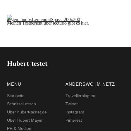
Meinen Testbericht über lecturio gibt es
hier
.
Hubert-testet
MENÜ
ANDERSWO IM NETZ
Startseite
Travellerblog.eu
Schnitzel essen
Twitter
Über hubert-testet.de
Instagram
Über Hubert Mayer
Pinterest
PR & Medien