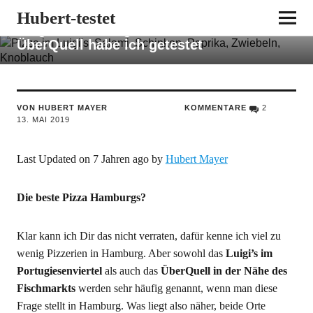
Wo gibt es die beste Pizza in Hamburg?
Hubert-testet
Luigi’s im Portugiesenviertel und das
ÜberQuell habe ich getestet
VON HUBERT MAYER
KOMMENTARE
2
13. MAI 2019
Last Updated on 7 Jahren ago by
Hubert Mayer
Die beste Pizza Hamburgs?
Klar kann ich Dir das nicht verraten, dafür kenne ich viel zu
wenig Pizzerien in Hamburg. Aber sowohl das
Luigi’s im
Portugiesenviertel
als auch das
ÜberQuell in der Nähe des
Fischmarkts
werden sehr häufig genannt, wenn man diese
Frage stellt in Hamburg. Was liegt also näher, beide Orte