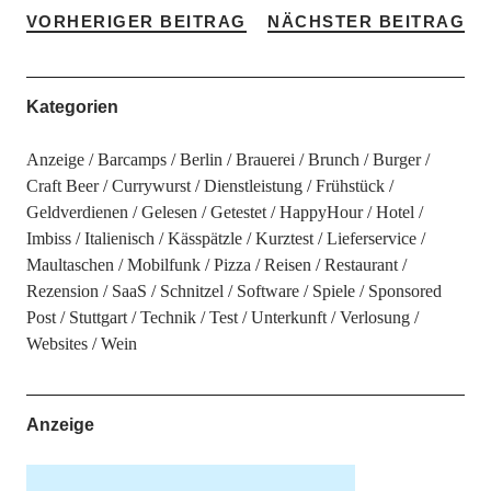
VORHERIGER BEITRAG
NÄCHSTER BEITRAG
Kategorien
Anzeige
Barcamps
Berlin
Brauerei
Brunch
Burger
Craft Beer
Currywurst
Dienstleistung
Frühstück
Geldverdienen
Gelesen
Getestet
HappyHour
Hotel
Imbiss
Italienisch
Kässpätzle
Kurztest
Lieferservice
Maultaschen
Mobilfunk
Pizza
Reisen
Restaurant
Rezension
SaaS
Schnitzel
Software
Spiele
Sponsored
Post
Stuttgart
Technik
Test
Unterkunft
Verlosung
Websites
Wein
Anzeige