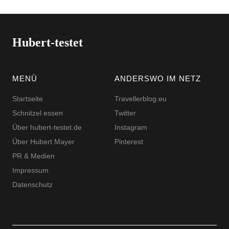
Hubert-testet
MENÜ
ANDERSWO IM NETZ
Startseite
Travellerblog.eu
Schnitzel essen
Twitter
Über hubert-testet.de
Instagram
Über Hubert Mayer
Pinterest
PR & Medien
Impressum
Datenschutz