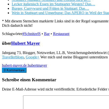
Lecker italienisch Essen im Stuttgarter Westen? Das…
Burger, Currywurst und Fritten in Stuttgart: Das…
Wein in Stuttgart und Umgebung: Das APERO in Weil der Sta
* Mit diesem Sternchen markierte Links sind in der Regel sogenannte 
Dich dadurch nicht!
Schlagwörter
#SchnitzelS
•
Bar
•
Restaurant
über
Hubert Mayer
Jahrgang 73, Blogger, Netzwerker, LL.B, Versicherungsbetriebswirt (
Travellerblogs
,
Google+
Wer mich und meine Bloggerei unterstützen
hubert-mayer.de
hubertmayer
0 Kommentare
Schreibe einen Kommentar
Deine E-Mail-Adresse wird nicht veröffentlicht.
Erforderliche Felder 