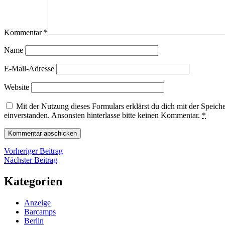
Kommentar
*
Name
E-Mail-Adresse
Website
Mit der Nutzung dieses Formulars erklärst du dich mit der Speic
einverstanden. Ansonsten hinterlasse bitte keinen Kommentar.
*
Beitragsnavigation
Vorheriger
Vorheriger Beitrag
Nächster
Beitrag
Nächster Beitrag
Beitrag
Kategorien
Anzeige
Barcamps
Berlin