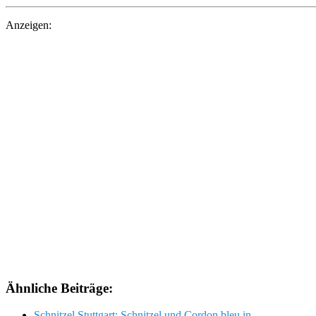
Anzeigen:
Ähnliche Beiträge:
Schnitzel Stuttgart: Schnitzel und Cordon bleu in…