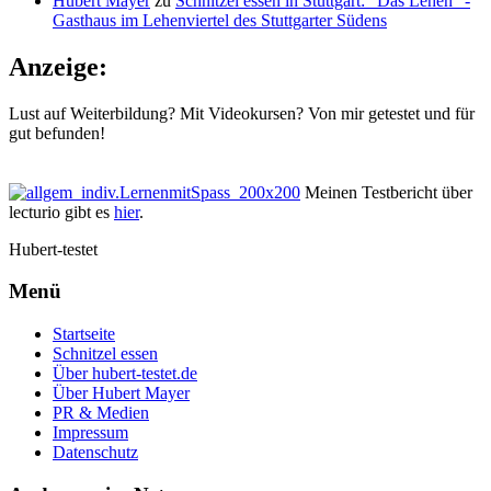
Hubert Mayer
zu
Schnitzel essen in Stuttgart: “Das Lehen” -
Gasthaus im Lehenviertel des Stuttgarter Südens
Anzeige:
Lust auf Weiterbildung? Mit Videokursen? Von mir getestet und für
gut befunden!
Meinen Testbericht über
lecturio gibt es
hier
.
Hubert-testet
Menü
Startseite
Schnitzel essen
Über hubert-testet.de
Über Hubert Mayer
PR & Medien
Impressum
Datenschutz