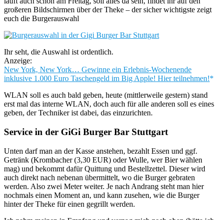
läuft auch schon am Freitag, soll alles da sein, findet ihr auf den
großeren Bildschirmen über der Theke – der sicher wichtigste zeigt
euch die Burgerauswahl
Ihr seht, die Auswahl ist ordentlich.
Anzeige:
New York, New York… Gewinne ein Erlebnis-Wochenende
inklusive 1.000 Euro Taschengeld im Big Apple! Hier teilnehmen!
WLAN soll es auch bald geben, heute (mittlerweile gestern) stand
erst mal das interne WLAN, doch auch für alle anderen soll es eines
geben, der Techniker ist dabei, das einzurichten.
Service in der GiGi Burger Bar Stuttgart
Unten darf man an der Kasse anstehen, bezahlt Essen und ggf.
Getränk (Krombacher (3,30 EUR) oder Wulle, wer Bier wählen
mag) und bekommt dafür Quittung und Bestellzettel. Dieser wird
auch direkt nach nebenan übermittelt, wo die Burger gebraten
werden. Also zwei Meter weiter. Je nach Andrang steht man hier
nochmals einen Moment an, und kann zusehen, wie die Burger
hinter der Theke für einen gegrillt werden.