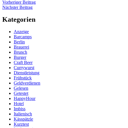
Beitragsnavigation
Vorheriger
Vorheriger Beitrag
Nächster
Beitrag
Nächster Beitrag
Beitrag
Kategorien
Anzeige
Barcamps
Berlin
Brauerei
Brunch
Burger
Craft Beer
Currywurst
Dienstleistung
Frühstück
Geldverdienen
Gelesen
Getestet
HappyHour
Hotel
Imbiss
Italienisch
Kässpätzle
Kurztest