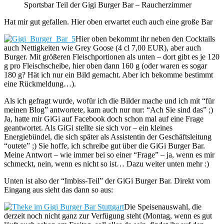
Sportsbar Teil der Gigi Burger Bar – Raucherzimmer
Hat mir gut gefallen. Hier oben erwartet euch auch eine große Bar
Hier oben bekommt ihr neben den Cocktails
auch Nettigkeiten wie Grey Goose (4 cl 7,00 EUR), aber auch
Burger. Mit größeren Fleischportionen als unten – dort gibt es je 120
g pro Fleischscheibe, hier oben dann 160 g (oder waren es sogar
180 g? Hät ich nur ein Bild gemacht. Aber ich bekomme bestimmt
eine Rückmeldung…).
Als ich gefragt wurde, wofür ich die Bilder mache und ich mit “für
meinen Blog” antwortete, kam auch nur nur: “Ach Sie sind das” ;)
Ja, hatte mir GiGi auf Facebook doch schon mal auf eine Frage
geantwortet. Als GiGi stellte sie sich vor – ein kleines
Energiebündel, die sich später als Assistentin der Geschäftsleitung
“outete” ;) Sie hoffe, ich schreibe gut über die GiGi Burger Bar.
Meine Antwort – wie immer bei so einer “Frage” – ja, wenn es mir
schmeckt, nein, wenn es nicht so ist… Dazu weiter unten mehr :)
Unten ist also der “Imbiss-Teil” der GiGi Burger Bar. Direkt vom
Eingang aus sieht das dann so aus:
Die Speisenauswahl, die
derzeit noch nicht ganz zur Verfügung steht (Montag, wenn es gut