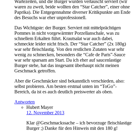
Wartezeiten, und die Burger wurden vertauscht serviert (wir
waren zu zweit, beide wollten den “Star Catcher”, einer ohne
Paprika). Die Entgegennahme diverser Kritikpunkte am Ende
des Besuchs war eher unprofessionell.
Das Wichtigste: der Burger. Serviert mit mittelprächtigen
Pommes in nicht vorgewärmter Porzellanschale, was zu
schnellem Erkalten führt. Krautsalat war auch dabei,
schmeckte leider nicht frisch. Der “Star Catcher” (2x 180g)
war sehr fleischlastig. Von den restlichen Zutaten war sehr
wenig zu schmecken, besonders die “Cafe de Paris”-Sauce
war sehr sparsam am Start. Da ich eher auf saucenlastige
Burger stehe, hat das insgesamt überhaupt nicht meinen
Geschmack getroffen.
Aber die Geschmäcker sind bekanntlich verschieden, also:
selbst probieren. Am besten erstmal unten im “ToGo”-
Bereich, da ist es auch deutlich preiswerter als oben.
Antworten
Hubert Mayer
12. November 2013
Klar @Geschmackssache – ich bevorzuge fleischlastige
Burger ;) Danke für den Hinweis mit den 180 g!