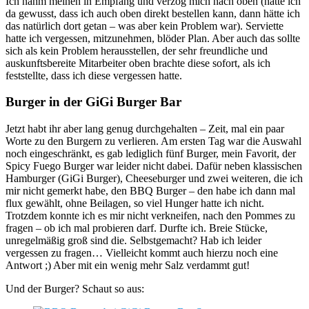
Ich nahm meinen in Empfang und verzog mich nach oben (hätte ich
da gewusst, dass ich auch oben direkt bestellen kann, dann hätte ich
das natürlich dort getan – was aber kein Problem war). Serviette
hatte ich vergessen, mitzunehmen, blöder Plan. Aber auch das sollte
sich als kein Problem herausstellen, der sehr freundliche und
auskunftsbereite Mitarbeiter oben brachte diese sofort, als ich
feststellte, dass ich diese vergessen hatte.
Burger in der GiGi Burger Bar
Jetzt habt ihr aber lang genug durchgehalten – Zeit, mal ein paar
Worte zu den Burgern zu verlieren. Am ersten Tag war die Auswahl
noch eingeschränkt, es gab lediglich fünf Burger, mein Favorit, der
Spicy Fuego Burger war leider nicht dabei. Dafür neben klassischen
Hamburger (GiGi Burger), Cheeseburger und zwei weiteren, die ich
mir nicht gemerkt habe, den BBQ Burger – den habe ich dann mal
flux gewählt, ohne Beilagen, so viel Hunger hatte ich nicht.
Trotzdem konnte ich es mir nicht verkneifen, nach den Pommes zu
fragen – ob ich mal probieren darf. Durfte ich. Breie Stücke,
unregelmäßig groß sind die. Selbstgemacht? Hab ich leider
vergessen zu fragen… Vielleicht kommt auch hierzu noch eine
Antwort ;) Aber mit ein wenig mehr Salz verdammt gut!
Und der Burger? Schaut so aus: