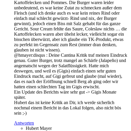
Kartoffelecken und Pommes. Die Burger waren leider
unbedeutend, es war keine Zutat zu schmecken außer dem
Fleisch (und ich denke auch es war kein reines Rind oder
einfach mal schlecht gewürzt- Rind und nix, der Burger
gewinnt), jedoch einen Biss mit Salz gehabt für das ganze
Gericht. Sour Cream fehlte das Saure, Coleslaw nichts … die
Kartoffelecken waren aber übelst lecker, vielleicht sogar ein
bisschen überwürzt, aber ich glaube ein TK-Produkt, etwas
zu perfekt im Gegensatz zum Rest (immer dran denken,
glauben ist nicht wissen).
@hmayer:disqus : Deine Cantina Kritik traf meinen Eindruck
genau. Guter Burger, trotz mangel an Schärfe (Jalapeño) und
angematscht wegen der Salatflüssigkeit. Hatte mich
deswegen, und weil es (Gigis) einfach einen sehr guten
Eindruck macht, auf Gigi gefreut und glaube (mal wieder),
das es nach der Eröffnung schnell Berg ab ging oder wir
hatten einen schlechten Tag im Gigis erwischt.
Ein Update des Berichts wäre sehr gut -> Gigis Monate
später.
Hubert das ist keine Kritik an Dir, ich werde sicherlich
nochmal einem Bericht in das Lokal folgen, also nicht bös
sein ;-)
Antworten
Hubert Mayer