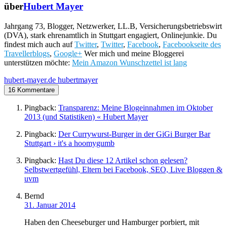
über
Hubert Mayer
Jahrgang 73, Blogger, Netzwerker, LL.B, Versicherungsbetriebswirt
(DVA), stark ehrenamtlich in Stuttgart engagiert, Onlinejunkie. Du
findest mich auch auf
Twitter
,
Twitter
,
Facebook
,
Facebookseite des
Travellerblogs
,
Google+
Wer mich und meine Bloggerei
unterstützen möchte:
Mein Amazon Wunschzettel ist lang
hubert-mayer.de
hubertmayer
16 Kommentare
Pingback:
Transparenz: Meine Blogeinnahmen im Oktober
2013 (und Statistiken) « Hubert Mayer
Pingback:
Der Currywurst-Burger in der GiGi Burger Bar
Stuttgart › it's a hoomygumb
Pingback:
Hast Du diese 12 Artikel schon gelesen?
Selbstwertgefühl, Eltern bei Facebook, SEO, Live Bloggen &
uvm
Bernd
31. Januar 2014
Haben den Cheeseburger und Hamburger porbiert, mit