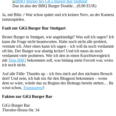
Das ist also der BBQ Burger Double…(9,90 EUR)
Ja, mit Blitz :/ War schon später und ich keinen Nerv, an der Kamera
rumzuspielen.
Fazit zur GiGi Burger Bar Stuttgart
Bester Burger in Stuttgart, wie angekündigt? Was soll ich sagen? Ich
kann die Frage nicht beantworten. Habe noch nicht alle probiert,
vermute ich. Aber eines kann ich sagen – ich will da noch verdammt
oft hin. Der Burger war abartig lecker! Und ich muss da noch
verdammt viele probieren. Wie ich den in einen Kurzfristvergleich
mit
Tims BBQ
bekommen soll, was bislang mein Favorit war, weiss
ich noch nicht.
Auf alle Fälle: Thumbs up – ich freu mich auf den nächsten Besuch
dort! Und nein, ich hab nix für den Blogpost bekommen – wenn
dem so wäre, würde das zu Beginn des Beitrags bereits stehen… Ihr
wisst schon,
Transparenz
!
Fakten zur GiGi Burger Bar
GiGi Burger Bar
Theodor-Heuss-Str. 34