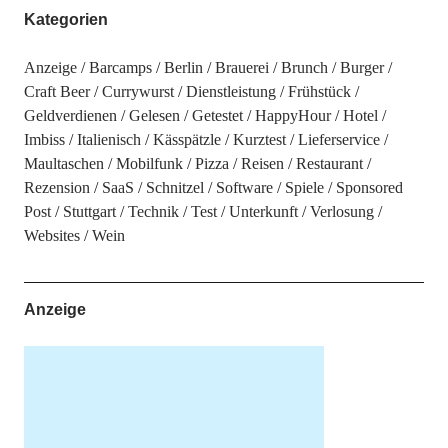
Kategorien
Anzeige
Barcamps
Berlin
Brauerei
Brunch
Burger
Craft Beer
Currywurst
Dienstleistung
Frühstück
Geldverdienen
Gelesen
Getestet
HappyHour
Hotel
Imbiss
Italienisch
Kässpätzle
Kurztest
Lieferservice
Maultaschen
Mobilfunk
Pizza
Reisen
Restaurant
Rezension
SaaS
Schnitzel
Software
Spiele
Sponsored
Post
Stuttgart
Technik
Test
Unterkunft
Verlosung
Websites
Wein
Anzeige