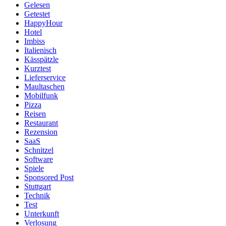
Gelesen
Getestet
HappyHour
Hotel
Imbiss
Italienisch
Kässpätzle
Kurztest
Lieferservice
Maultaschen
Mobilfunk
Pizza
Reisen
Restaurant
Rezension
SaaS
Schnitzel
Software
Spiele
Sponsored Post
Stuttgart
Technik
Test
Unterkunft
Verlosung