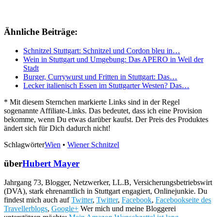
Ähnliche Beiträge:
Schnitzel Stuttgart: Schnitzel und Cordon bleu in…
Wein in Stuttgart und Umgebung: Das APERO in Weil der
Stadt
Burger, Currywurst und Fritten in Stuttgart: Das…
Lecker italienisch Essen im Stuttgarter Westen? Das…
* Mit diesem Sternchen markierte Links sind in der Regel
sogenannte Affiliate-Links. Das bedeutet, dass ich eine Provision
bekomme, wenn Du etwas darüber kaufst. Der Preis des Produktes
ändert sich für Dich dadurch nicht!
Schlagwörter
Wien
•
Wiener Schnitzel
über
Hubert Mayer
Jahrgang 73, Blogger, Netzwerker, LL.B, Versicherungsbetriebswirt
(DVA), stark ehrenamtlich in Stuttgart engagiert, Onlinejunkie. Du
findest mich auch auf
Twitter
,
Twitter
,
Facebook
,
Facebookseite des
Travellerblogs
,
Google+
Wer mich und meine Bloggerei