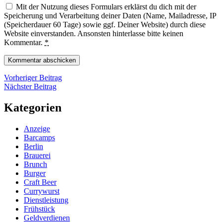
Mit der Nutzung dieses Formulars erklärst du dich mit der
Speicherung und Verarbeitung deiner Daten (Name, Mailadresse, IP
(Speicherdauer 60 Tage) sowie ggf. Deiner Website) durch diese
Website einverstanden. Ansonsten hinterlasse bitte keinen
Kommentar.
*
Beitragsnavigation
Vorheriger
Vorheriger Beitrag
Nächster
Beitrag
Nächster Beitrag
Beitrag
Kategorien
Anzeige
Barcamps
Berlin
Brauerei
Brunch
Burger
Craft Beer
Currywurst
Dienstleistung
Frühstück
Geldverdienen