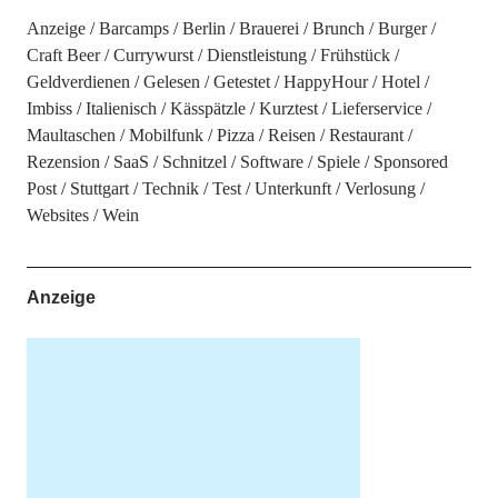
Anzeige
Barcamps
Berlin
Brauerei
Brunch
Burger
Craft Beer
Currywurst
Dienstleistung
Frühstück
Geldverdienen
Gelesen
Getestet
HappyHour
Hotel
Imbiss
Italienisch
Kässpätzle
Kurztest
Lieferservice
Maultaschen
Mobilfunk
Pizza
Reisen
Restaurant
Rezension
SaaS
Schnitzel
Software
Spiele
Sponsored
Post
Stuttgart
Technik
Test
Unterkunft
Verlosung
Websites
Wein
Anzeige