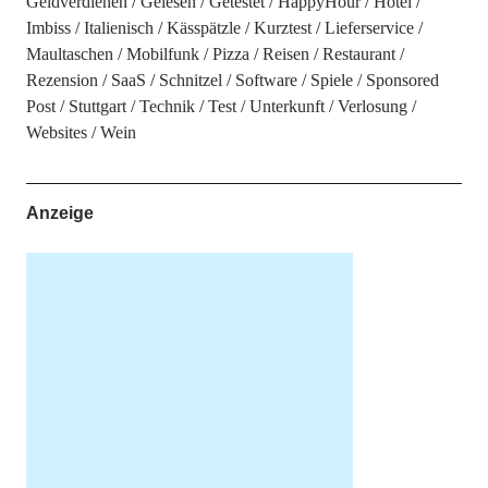
Geldverdienen
Gelesen
Getestet
HappyHour
Hotel
Imbiss
Italienisch
Kässpätzle
Kurztest
Lieferservice
Maultaschen
Mobilfunk
Pizza
Reisen
Restaurant
Rezension
SaaS
Schnitzel
Software
Spiele
Sponsored
Post
Stuttgart
Technik
Test
Unterkunft
Verlosung
Websites
Wein
Anzeige