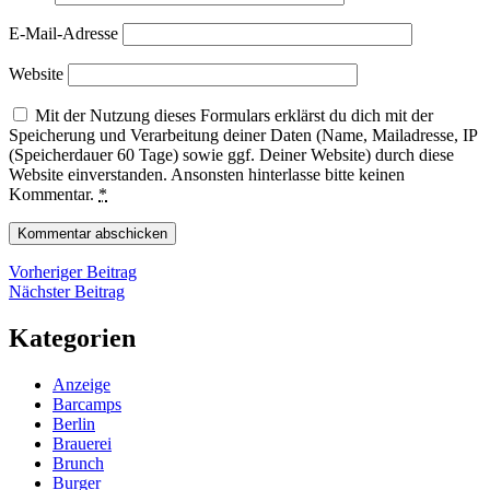
E-Mail-Adresse
Website
Mit der Nutzung dieses Formulars erklärst du dich mit der
Speicherung und Verarbeitung deiner Daten (Name, Mailadresse, IP
(Speicherdauer 60 Tage) sowie ggf. Deiner Website) durch diese
Website einverstanden. Ansonsten hinterlasse bitte keinen
Kommentar.
*
Beitragsnavigation
Vorheriger
Vorheriger Beitrag
Nächster
Beitrag
Nächster Beitrag
Beitrag
Kategorien
Anzeige
Barcamps
Berlin
Brauerei
Brunch
Burger