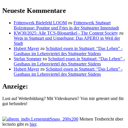
Neueste Kommentare
Frittenwerk Bielefeld LOOM
zu
Frittenwerk Stuttgart
Bolzstrasse: Poutine und Fries in der Stuttgarter Innenstadt
KW30/2025: Alle TCS-Blogartikel - The Content Society
zu
Wein in Stuttgart und Umgebung: Das APERO in Weil der
Stadt
Hubert Mayer
zu
Schnitzel essen in Stuttgart: “Das Lehen” -
Gasthaus im Lehenviertel des Stuttgarter Südens
Stefan Sommer
zu
Schnitzel essen in Stuttgart: “Das Lehen” -
Gasthaus im Lehenviertel des Stuttgarter Südens
Hubert Mayer
zu
Schnitzel essen in Stuttgart: “Das Lehen” -
Gasthaus im Lehenviertel des Stuttgarter Südens
Anzeige:
Lust auf Weiterbildung? Mit Videokursen? Von mir getestet und für
gut befunden!
Meinen Testbericht über
lecturio gibt es
hier
.