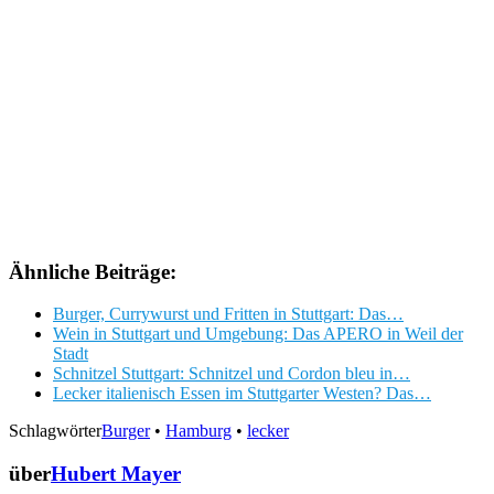
Ähnliche Beiträge:
Burger, Currywurst und Fritten in Stuttgart: Das…
Wein in Stuttgart und Umgebung: Das APERO in Weil der
Stadt
Schnitzel Stuttgart: Schnitzel und Cordon bleu in…
Lecker italienisch Essen im Stuttgarter Westen? Das…
Schlagwörter
Burger
•
Hamburg
•
lecker
über
Hubert Mayer