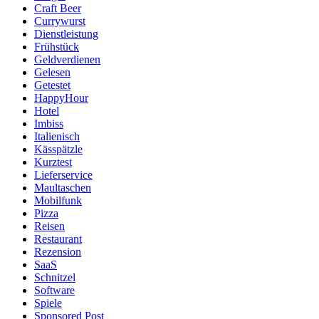
Craft Beer
Currywurst
Dienstleistung
Frühstück
Geldverdienen
Gelesen
Getestet
HappyHour
Hotel
Imbiss
Italienisch
Kässpätzle
Kurztest
Lieferservice
Maultaschen
Mobilfunk
Pizza
Reisen
Restaurant
Rezension
SaaS
Schnitzel
Software
Spiele
Sponsored Post