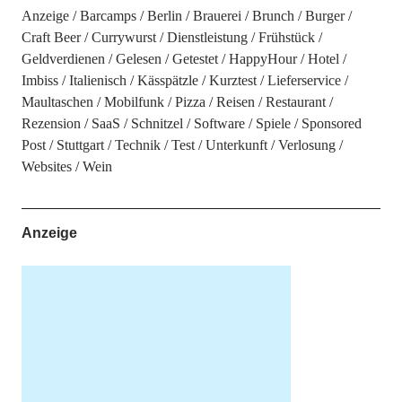
Anzeige
Barcamps
Berlin
Brauerei
Brunch
Burger
Craft Beer
Currywurst
Dienstleistung
Frühstück
Geldverdienen
Gelesen
Getestet
HappyHour
Hotel
Imbiss
Italienisch
Kässpätzle
Kurztest
Lieferservice
Maultaschen
Mobilfunk
Pizza
Reisen
Restaurant
Rezension
SaaS
Schnitzel
Software
Spiele
Sponsored
Post
Stuttgart
Technik
Test
Unterkunft
Verlosung
Websites
Wein
Anzeige