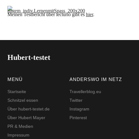
Meinen Testbericht über lecturio gibt es
hier
.
Hubert-testet
MENÜ
ANDERSWO IM NETZ
Startseite
Travellerblog.eu
Schnitzel essen
Twitter
Über hubert-testet.de
Instagram
Über Hubert Mayer
Pinterest
PR & Medien
Impressum