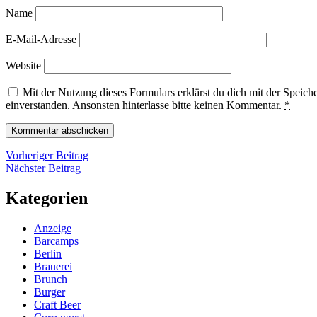
Name
E-Mail-Adresse
Website
Mit der Nutzung dieses Formulars erklärst du dich mit der Speic
einverstanden. Ansonsten hinterlasse bitte keinen Kommentar.
*
Beitragsnavigation
Vorheriger
Vorheriger Beitrag
Nächster
Beitrag
Nächster Beitrag
Beitrag
Kategorien
Anzeige
Barcamps
Berlin
Brauerei
Brunch
Burger
Craft Beer