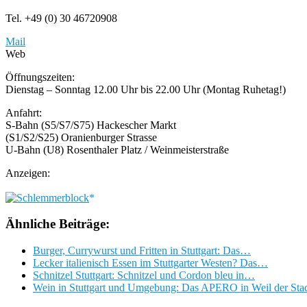
Tel. +49 (0) 30 46720908
Mail
Web
Öffnungszeiten:
Dienstag – Sonntag 12.00 Uhr bis 22.00 Uhr (Montag Ruhetag!)
Anfahrt:
S-Bahn (S5/S7/S75) Hackescher Markt
(S1/S2/S25) Oranienburger Strasse
U-Bahn (U8) Rosenthaler Platz / Weinmeisterstraße
Anzeigen:
Ähnliche Beiträge:
Burger, Currywurst und Fritten in Stuttgart: Das…
Lecker italienisch Essen im Stuttgarter Westen? Das…
Schnitzel Stuttgart: Schnitzel und Cordon bleu in…
Wein in Stuttgart und Umgebung: Das APERO in Weil der Sta