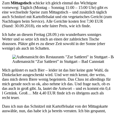
Zum
Mittagstisch
schicke ich gleich einmal das Wichtigste
vorneweg: Täglich (Montag – Sonntag 11:00 – 15:00 Uhr) gibt es
eine wechselnde Speise zum Mittagstisch – und zusätzlich täglich
auch Schnitzel mit Kartoffelsalat und ein vegetarisches Gericht (zum
Nachfragen beim Service). Alle Gerichte kosten fest 7,90 EUR
(Stand: 30.09.2018), ein sehr fairer Preis, wie ich finde.
Ich habe an diesem Freitag (28.09.) ein wunderbares sonniges
Wetter und so setze ich mich an einen der zahlreichen Tische
draussen. Plätze gibt es zu dieser Zeit sowohl in der Sonne (eher
wenige) als auch im Schatten.
Außenansicht “Zur Sattlerei” in Stuttgart – Bad Cannstatt
Mich gelüstet es nach Bier – leider ist das hier keine gute Wahl, da
Dinkelacker ausgeschenkt wird. Und wer mich kennt, der weiss,
dass mich deren Biere wenig begeistern. Das Cluss ist allerdings für
mich gerade noch so ok, also nehme ich das. Und frage nach, ob es
das auch in groß gibt. Ja, lautet die Antwort – und es kommt ein 0,4
l Getränk. Groß… Mit 4,40 EUR finde ich es übrigens auch als
recht teuer.
Dass ich nun das Schnitzel mit Kartoffelsalat von der Mittagskarte
auswähle, nun, das habe ich ja bereits verraten. Ich bin gespannt,