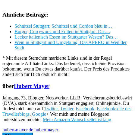
Ähnliche Beiträge:
Schnitzel Stuttgart: Schnitzel und Cordon bleu in…
Burger, Currywurst und Fritten in Stuttgart: Das…
Lecker italienisch Essen im Stuttgarter Westen? Das…
Wein in Stuttgart und Umgebung: Das APERO in Weil der
Stadt
* Mit diesem Sternchen markierte Links sind in der Regel
sogenannte Affiliate-Links. Das bedeutet, dass ich eine Provision
bekomme, wenn Du etwas darüber kaufst. Der Preis des Produktes
ändert sich für Dich dadurch nicht!
über
Hubert Mayer
Jahrgang 73, Blogger, Netzwerker, LL.B, Versicherungsbetriebswirt
(DVA), stark ehrenamtlich in Stuttgart engagiert, Onlinejunkie. Du
findest mich auch auf
Twitter
,
Twitter
,
Facebook
,
Facebookseite des
Travellerblogs
,
Google+
Wer mich und meine Bloggerei
unterstützen möchte:
Mein Amazon Wunschzettel ist lang
hubert-mayer.de
hubertmayer