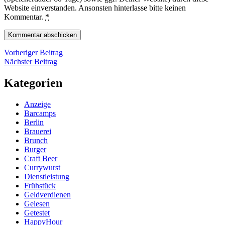
Website einverstanden. Ansonsten hinterlasse bitte keinen
Kommentar.
*
Beitragsnavigation
Vorheriger
Vorheriger Beitrag
Nächster
Beitrag
Nächster Beitrag
Beitrag
Kategorien
Anzeige
Barcamps
Berlin
Brauerei
Brunch
Burger
Craft Beer
Currywurst
Dienstleistung
Frühstück
Geldverdienen
Gelesen
Getestet
HappyHour