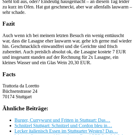
Sieht toll aus, oder? Eindeutig hausgemacht – an diesem Tag leider
zu kurz im Ofen. Hat gut geschmeckt, aber war allenfalls lauwarm –
sehr schade.
Fazit
Auch wenn ich bei meinem letzten Besuch ein wenig enttäuscht
war, dass die Lasagne eher lauwarm war, gehe ich gerne mal wieder
hin. Geschmacklich einwandfrei und die Gerichte sind frisch
zubereitet. Auch preislich absolut ok, die Lasagne kostete 7 EUR
und insgesamt standen auf der Rechnung für 2x Lasagne, ein
kleines Wasser und ein Glas Wein 20,30 EUR.
Facts
Trattoria da Loretto
Büchsenstrasse 24
70174 Stuttgart
Ähnliche Beiträge:
Burger, Currywurst und Fritten in Stuttgart: Das…
Schnitzel Stuttgart: Schnitzel und Cordon bleu in…
Lecker italienisch Essen im Stuttgarter Westen? Das…