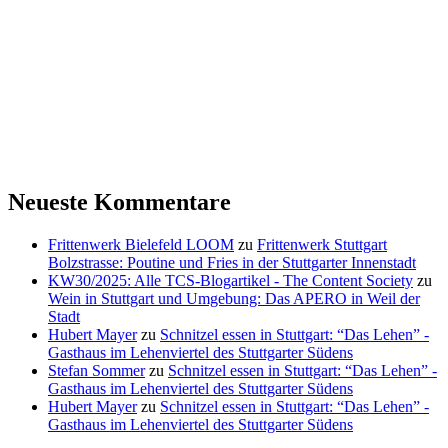
Neueste Kommentare
Frittenwerk Bielefeld LOOM
zu
Frittenwerk Stuttgart
Bolzstrasse: Poutine und Fries in der Stuttgarter Innenstadt
KW30/2025: Alle TCS-Blogartikel - The Content Society
zu
Wein in Stuttgart und Umgebung: Das APERO in Weil der
Stadt
Hubert Mayer
zu
Schnitzel essen in Stuttgart: “Das Lehen” -
Gasthaus im Lehenviertel des Stuttgarter Südens
Stefan Sommer
zu
Schnitzel essen in Stuttgart: “Das Lehen” -
Gasthaus im Lehenviertel des Stuttgarter Südens
Hubert Mayer
zu
Schnitzel essen in Stuttgart: “Das Lehen” -
Gasthaus im Lehenviertel des Stuttgarter Südens