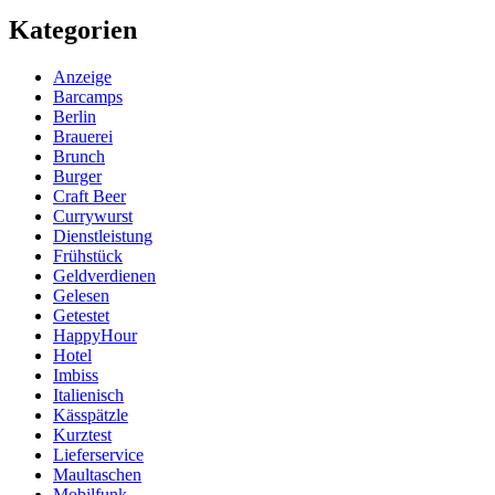
Beitrag
Kategorien
Anzeige
Barcamps
Berlin
Brauerei
Brunch
Burger
Craft Beer
Currywurst
Dienstleistung
Frühstück
Geldverdienen
Gelesen
Getestet
HappyHour
Hotel
Imbiss
Italienisch
Kässpätzle
Kurztest
Lieferservice
Maultaschen
Mobilfunk