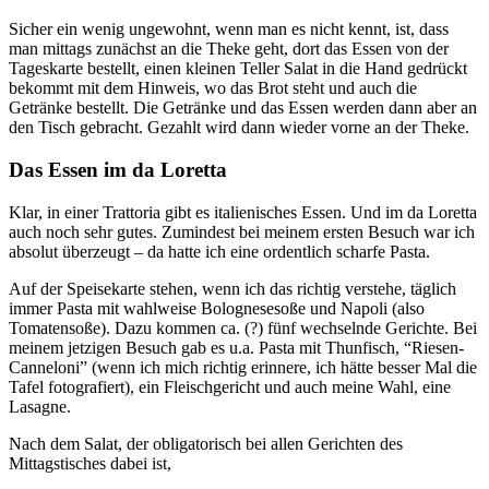
Sicher ein wenig ungewohnt, wenn man es nicht kennt, ist, dass
man mittags zunächst an die Theke geht, dort das Essen von der
Tageskarte bestellt, einen kleinen Teller Salat in die Hand gedrückt
bekommt mit dem Hinweis, wo das Brot steht und auch die
Getränke bestellt. Die Getränke und das Essen werden dann aber an
den Tisch gebracht. Gezahlt wird dann wieder vorne an der Theke.
Das Essen im da Loretta
Klar, in einer Trattoria gibt es italienisches Essen. Und im da Loretta
auch noch sehr gutes. Zumindest bei meinem ersten Besuch war ich
absolut überzeugt – da hatte ich eine ordentlich scharfe Pasta.
Auf der Speisekarte stehen, wenn ich das richtig verstehe, täglich
immer Pasta mit wahlweise Bolognesesoße und Napoli (also
Tomatensoße). Dazu kommen ca. (?) fünf wechselnde Gerichte. Bei
meinem jetzigen Besuch gab es u.a. Pasta mit Thunfisch, “Riesen-
Canneloni” (wenn ich mich richtig erinnere, ich hätte besser Mal die
Tafel fotografiert), ein Fleischgericht und auch meine Wahl, eine
Lasagne.
Nach dem Salat, der obligatorisch bei allen Gerichten des
Mittagstisches dabei ist,