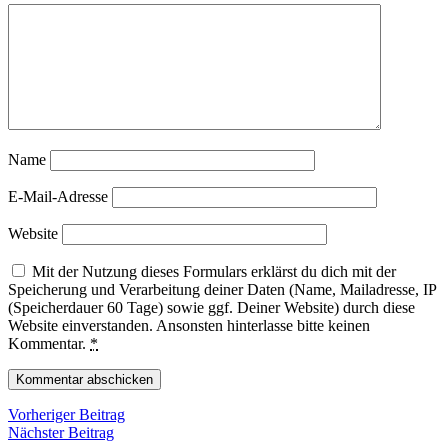
Name
E-Mail-Adresse
Website
Mit der Nutzung dieses Formulars erklärst du dich mit der
Speicherung und Verarbeitung deiner Daten (Name, Mailadresse, IP
(Speicherdauer 60 Tage) sowie ggf. Deiner Website) durch diese
Website einverstanden. Ansonsten hinterlasse bitte keinen
Kommentar.
*
Beitragsnavigation
Vorheriger
Vorheriger Beitrag
Nächster
Beitrag
Nächster Beitrag