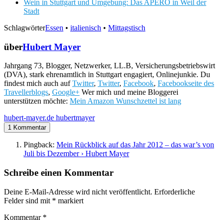
Wein in Stuttgart und Umgebung: Das APERO in Weil der
Stadt
Schlagwörter
Essen
•
italienisch
•
Mittagstisch
über
Hubert Mayer
Jahrgang 73, Blogger, Netzwerker, LL.B, Versicherungsbetriebswirt
(DVA), stark ehrenamtlich in Stuttgart engagiert, Onlinejunkie. Du
findest mich auch auf
Twitter
,
Twitter
,
Facebook
,
Facebookseite des
Travellerblogs
,
Google+
Wer mich und meine Bloggerei
unterstützen möchte:
Mein Amazon Wunschzettel ist lang
hubert-mayer.de
hubertmayer
1 Kommentar
Pingback:
Mein Rückblick auf das Jahr 2012 – das war’s von
Juli bis Dezember › Hubert Mayer
Schreibe einen Kommentar
Deine E-Mail-Adresse wird nicht veröffentlicht.
Erforderliche
Felder sind mit
*
markiert
Kommentar
*