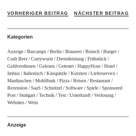
VORHERIGER BEITRAG
NÄCHSTER BEITRAG
Kategorien
Anzeige
Barcamps
Berlin
Brauerei
Brunch
Burger
Craft Beer
Currywurst
Dienstleistung
Frühstück
Geldverdienen
Gelesen
Getestet
HappyHour
Hotel
Imbiss
Italienisch
Kässpätzle
Kurztest
Lieferservice
Maultaschen
Mobilfunk
Pizza
Reisen
Restaurant
Rezension
SaaS
Schnitzel
Software
Spiele
Sponsored
Post
Stuttgart
Technik
Test
Unterkunft
Verlosung
Websites
Wein
Anzeige