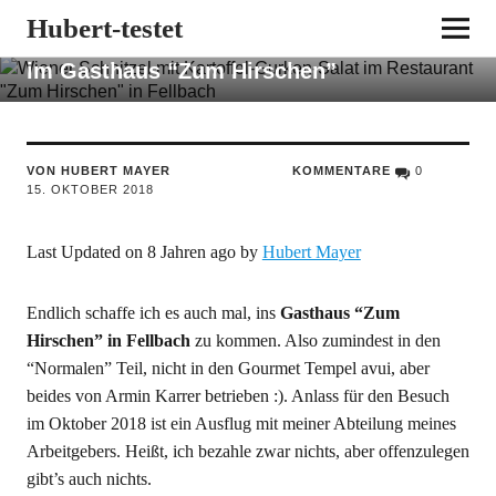
RESTAURANT
SCHNITZEL
Hubert-testet
Gut essen in Fellbach: Wiener Schnitzel
im Gasthaus “Zum Hirschen”
VON HUBERT MAYER
KOMMENTARE
0
15. OKTOBER 2018
Last Updated on 8 Jahren ago by
Hubert Mayer
Endlich schaffe ich es auch mal, ins
Gasthaus “Zum
Hirschen” in Fellbach
zu kommen. Also zumindest in den
“Normalen” Teil, nicht in den Gourmet Tempel avui, aber
beides von Armin Karrer betrieben :). Anlass für den Besuch
im Oktober 2018 ist ein Ausflug mit meiner Abteilung meines
Arbeitgebers. Heißt, ich bezahle zwar nichts, aber offenzulegen
gibt’s auch nichts.