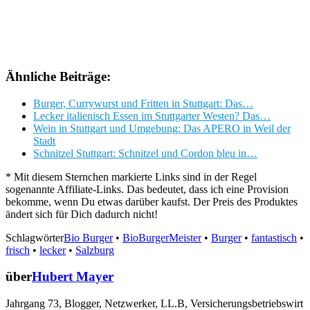
Ähnliche Beiträge:
Burger, Currywurst und Fritten in Stuttgart: Das…
Lecker italienisch Essen im Stuttgarter Westen? Das…
Wein in Stuttgart und Umgebung: Das APERO in Weil der
Stadt
Schnitzel Stuttgart: Schnitzel und Cordon bleu in…
* Mit diesem Sternchen markierte Links sind in der Regel
sogenannte Affiliate-Links. Das bedeutet, dass ich eine Provision
bekomme, wenn Du etwas darüber kaufst. Der Preis des Produktes
ändert sich für Dich dadurch nicht!
Schlagwörter
Bio Burger
•
BioBurgerMeister
•
Burger
•
fantastisch
•
frisch
•
lecker
•
Salzburg
über
Hubert Mayer
Jahrgang 73, Blogger, Netzwerker, LL.B, Versicherungsbetriebswirt