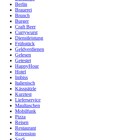
Berlin
Brauerei
Brunch
Burger
Craft Beer
Currywurst
Dienstleistung
Frühstück
Geldverdienen
Gelesen
Getestet
HappyHour
Hotel
Imbiss
Italienisch
Kässpätzle
Kurztest
Lieferservice
Maultaschen
Mobilfunk
Pizza
Reisen
Restaurant
Rezension
SaaS