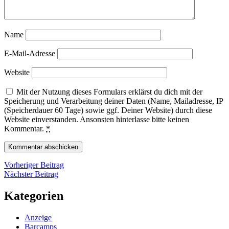
Name
E-Mail-Adresse
Website
Mit der Nutzung dieses Formulars erklärst du dich mit der
Speicherung und Verarbeitung deiner Daten (Name, Mailadresse, IP
(Speicherdauer 60 Tage) sowie ggf. Deiner Website) durch diese
Website einverstanden. Ansonsten hinterlasse bitte keinen
Kommentar.
*
Beitragsnavigation
Vorheriger
Vorheriger Beitrag
Nächster
Beitrag
Nächster Beitrag
Beitrag
Kategorien
Anzeige
Barcamps