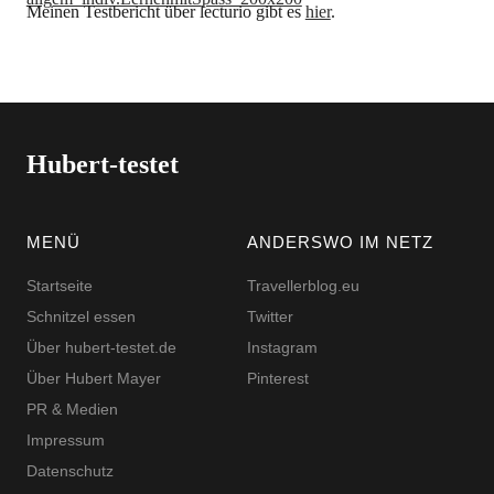
Meinen Testbericht über lecturio gibt es
hier
.
Hubert-testet
MENÜ
ANDERSWO IM NETZ
Startseite
Travellerblog.eu
Schnitzel essen
Twitter
Über hubert-testet.de
Instagram
Über Hubert Mayer
Pinterest
PR & Medien
Impressum
Datenschutz