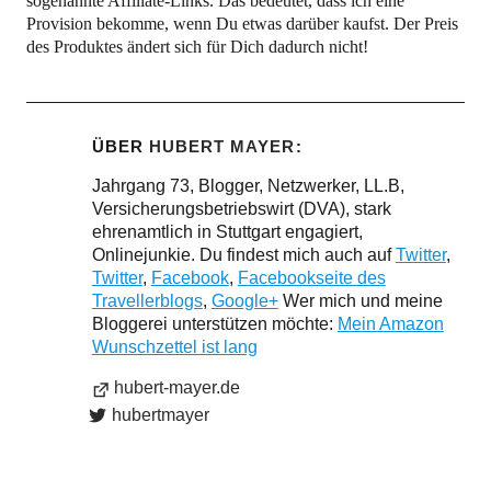
sogenannte Affiliate-Links. Das bedeutet, dass ich eine
Provision bekomme, wenn Du etwas darüber kaufst. Der Preis
des Produktes ändert sich für Dich dadurch nicht!
ÜBER
HUBERT MAYER
Jahrgang 73, Blogger, Netzwerker, LL.B,
Versicherungsbetriebswirt (DVA), stark
ehrenamtlich in Stuttgart engagiert,
Onlinejunkie. Du findest mich auch auf
Twitter
,
Twitter
,
Facebook
,
Facebookseite des
Travellerblogs
,
Google+
Wer mich und meine
Bloggerei unterstützen möchte:
Mein Amazon
Wunschzettel ist lang
hubert-mayer.de
hubertmayer