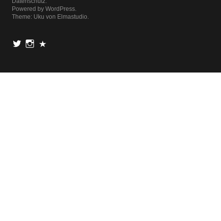
Datenschutz
Powered by
WordPress
Theme: Uku von
Elmastudio
Twitter
Instagram
Pinterest