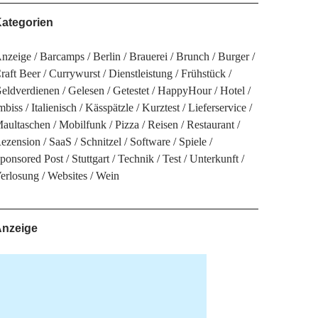
ategorien
nzeige
Barcamps
Berlin
Brauerei
Brunch
Burger
raft Beer
Currywurst
Dienstleistung
Frühstück
eldverdienen
Gelesen
Getestet
HappyHour
Hotel
mbiss
Italienisch
Kässpätzle
Kurztest
Lieferservice
aultaschen
Mobilfunk
Pizza
Reisen
Restaurant
ezension
SaaS
Schnitzel
Software
Spiele
ponsored Post
Stuttgart
Technik
Test
Unterkunft
erlosung
Websites
Wein
nzeige