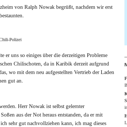
orzheim von Ralph Nowak begrüßt, nachdem wir erst
bestaunten.
Chili-Polizei
e er uns so einiges über die derzeitigen Probleme
chen Chilischoten, da in Karibik derzeit aufgrund
N
das, wo mit dem neu aufgestellten Vertrieb der Laden
F
en gut an.
B
K
S
 werden. Herr Nowak ist selbst gelernter
i
 Soßen aus der Not heraus entstanden, da er mit
H
ich sehr gut nachvollziehen kann, ich mag dieses
L