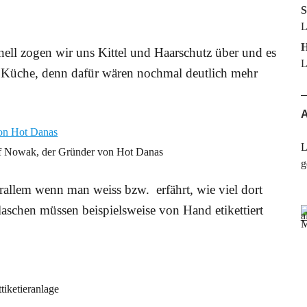
S
L
H
hnell zogen wir uns Kittel und Haarschutz über und es
L
e Küche, denn dafür wären nochmal deutlich mehr
A
L
f Nowak, der Gründer von Hot Danas
g
rallem wenn man weiss bzw. erfährt, wie viel dort
aschen müssen beispielsweise von Hand etikettiert
M
tiketieranlage