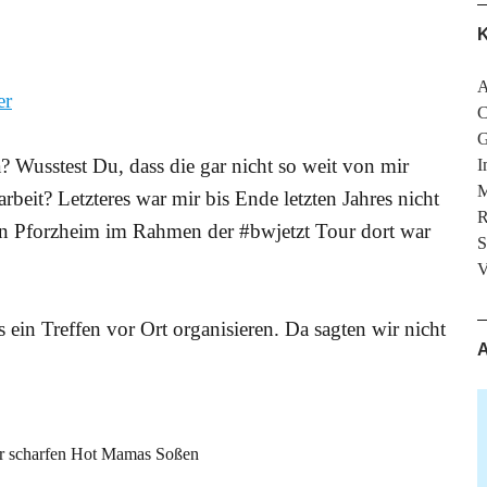
K
A
er
C
G
a? Wusstest Du, dass die gar nicht so weit von mir
I
M
arbeit? Letzteres war mir bis Ende letzten Jahres nicht
R
 in Pforzheim im Rahmen der #bwjetzt Tour dort war
S
V
ein Treffen vor Ort organisieren. Da sagten wir nicht
A
er scharfen Hot Mamas Soßen