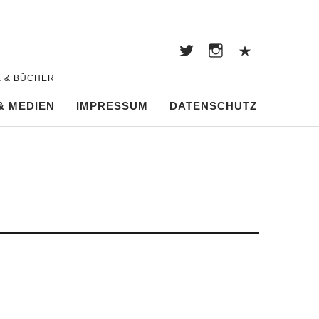
Twitter
Instagram
Pintere
Twitter
Instagram
Pinterest
K & BÜCHER
& MEDIEN
IMPRESSUM
DATENSCHUTZ