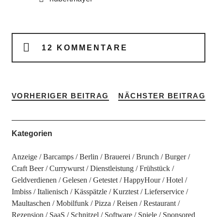
12 KOMMENTARE
VORHERIGER BEITRAG
NÄCHSTER BEITRAG
Kategorien
Anzeige
Barcamps
Berlin
Brauerei
Brunch
Burger
Craft Beer
Currywurst
Dienstleistung
Frühstück
Geldverdienen
Gelesen
Getestet
HappyHour
Hotel
Imbiss
Italienisch
Kässpätzle
Kurztest
Lieferservice
Maultaschen
Mobilfunk
Pizza
Reisen
Restaurant
Rezension
SaaS
Schnitzel
Software
Spiele
Sponsored