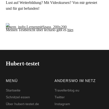
Lust auf Weiterbildung? Mit Videokursen? Von mir getestet
und für gut befunden!
Meinen Testbericht über lecturio gibt es
hier
.
Hubert-testet
MENÜ
ANDERSWO IM NETZ
Startseite
Travellerblog.eu
Schnitzel essen
Twitter
Über hubert-testet.de
Instagram