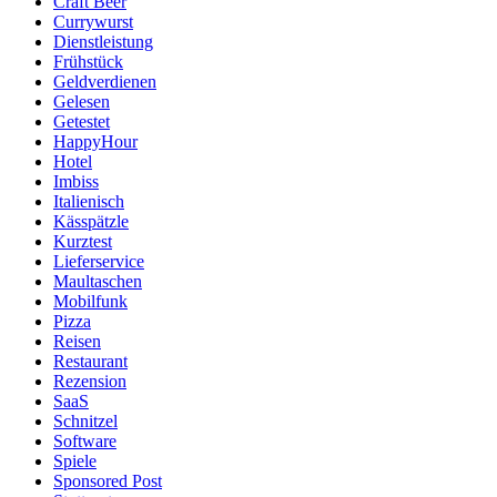
Craft Beer
Currywurst
Dienstleistung
Frühstück
Geldverdienen
Gelesen
Getestet
HappyHour
Hotel
Imbiss
Italienisch
Kässpätzle
Kurztest
Lieferservice
Maultaschen
Mobilfunk
Pizza
Reisen
Restaurant
Rezension
SaaS
Schnitzel
Software
Spiele
Sponsored Post