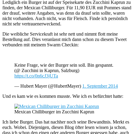
Lediglich ein Burger ist auf der Speisekarte des Zucchini Kaprun zu
finden, der Mexican Chilliburger. Für 11,90 EUR mit Pommes stand
der drauf, weitere Angaben, was denn da drauf sein sollte, waren
nicht vorhanden. Auch nicht, was für Fleisch. Finde ich persönlich
nicht sehr vertrauenerweckend.
Die weibliche Servicekraft ist sehr nett und nimmt flott meine
Bestellung auf. Dies veranlasst mich dann schon zu diesem Tweet
verbunden mit meinem Swarm Checkin:
Keine Frage, wie der Burger sein soll. Bin gespannt.
(@ Zucchini in Kaprun, Salzburg)
https://t.co/0n6cJ3jUTa
— Hubert Mayer (@HubertMayer)
1. September 2014
Und es kam wie es kommen musste. Wie ich es befürchtet hatte:
Mexican Chilliburger im Zucchini Kaprun
Ich liebe Burger. Das hat nachher noch seine Bewandtnis. Merkt es
euch. Wobei. Diejenigen, diesen Blog öfter lesen wissen ja schon,
dass ich schon den einen oder anderen Burger gegessen habe, auch