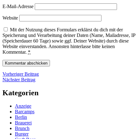
E-Mail-Adresse
Website
Mit der Nutzung dieses Formulars erklärst du dich mit der
Speicherung und Verarbeitung deiner Daten (Name, Mailadresse, IP
(Speicherdauer 60 Tage) sowie ggf. Deiner Website) durch diese
Website einverstanden. Ansonsten hinterlasse bitte keinen
Kommentar.
*
Beitragsnavigation
Vorheriger
Vorheriger Beitrag
Nächster
Beitrag
Nächster Beitrag
Beitrag
Kategorien
Anzeige
Barcamps
Berlin
Brauerei
Brunch
Burger