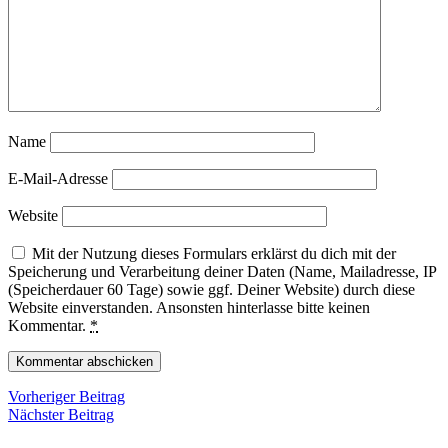
Name
E-Mail-Adresse
Website
Mit der Nutzung dieses Formulars erklärst du dich mit der
Speicherung und Verarbeitung deiner Daten (Name, Mailadresse, IP
(Speicherdauer 60 Tage) sowie ggf. Deiner Website) durch diese
Website einverstanden. Ansonsten hinterlasse bitte keinen
Kommentar.
*
Beitragsnavigation
Vorheriger
Vorheriger Beitrag
Nächster
Beitrag
Nächster Beitrag
Beitrag