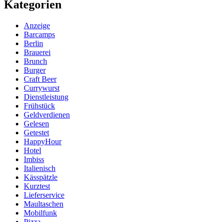
Kategorien
Anzeige
Barcamps
Berlin
Brauerei
Brunch
Burger
Craft Beer
Currywurst
Dienstleistung
Frühstück
Geldverdienen
Gelesen
Getestet
HappyHour
Hotel
Imbiss
Italienisch
Kässpätzle
Kurztest
Lieferservice
Maultaschen
Mobilfunk
Pizza