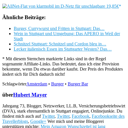
Ähnliche Beiträge:
Burger, Currywurst und Fritten in Stuttgart: Das…
Wein in Stuttgart und Umgebung: Das APERO in Weil der
Stadt
Schnitzel Stuttgart: Schnitzel und Cordon bleu in…
Lecker italienisch Essen im Stuttgarter Westen? Das…
* Mit diesem Sternchen markierte Links sind in der Regel
sogenannte Affiliate-Links. Das bedeutet, dass ich eine Provision
bekomme, wenn Du etwas darüber kaufst. Der Preis des Produktes
ändert sich für Dich dadurch nicht!
Schlagwörter
Amsterdam
•
Burger
•
Burger Bar
über
Hubert Mayer
Jahrgang 73, Blogger, Netzwerker, LL.B, Versicherungsbetriebswirt
(DVA), stark ehrenamtlich in Stuttgart engagiert, Onlinejunkie. Du
findest mich auch auf
Twitter
,
Twitter
,
Facebook
,
Facebookseite des
Travellerblogs
,
Google+
Wer mich und meine Bloggerei
unterstützen möchte:
Mein Amazon Wunschzettel ist lang