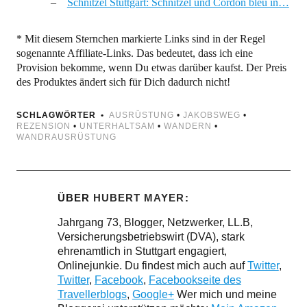
Schnitzel Stuttgart: Schnitzel und Cordon bleu in…
* Mit diesem Sternchen markierte Links sind in der Regel
sogenannte Affiliate-Links. Das bedeutet, dass ich eine
Provision bekomme, wenn Du etwas darüber kaufst. Der Preis
des Produktes ändert sich für Dich dadurch nicht!
SCHLAGWÖRTER
AUSRÜSTUNG
•
JAKOBSWEG
•
REZENSION
•
UNTERHALTSAM
•
WANDERN
•
WANDRAUSRÜSTUNG
ÜBER
HUBERT MAYER
Jahrgang 73, Blogger, Netzwerker, LL.B,
Versicherungsbetriebswirt (DVA), stark
ehrenamtlich in Stuttgart engagiert,
Onlinejunkie. Du findest mich auch auf
Twitter
,
Twitter
,
Facebook
,
Facebookseite des
Travellerblogs
,
Google+
Wer mich und meine