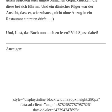
deren Marotten oder ungewöhnlichen Gepäckstücken, die
diese bei sich führten. Und ein dänischer Pilger war der
Ansicht, dass er, wie zuhause, nicht ohne Anzug in ein
Restaurant eintreten dürfe… ;)
Und, Lust, das Buch nun auch zu lesen? Viel Spass dabei!
Anzeigen:
style=”display:inline-block;width:336px;height:280px”
data-ad-client=”ca-pub-8782687787987526″
data-ad-slot=”4239424789″>