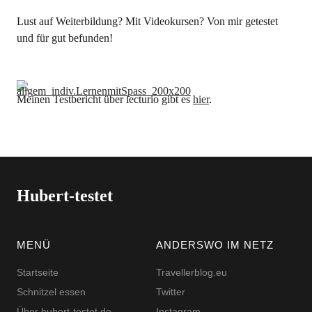
Lust auf Weiterbildung? Mit Videokursen? Von mir getestet
und für gut befunden!
Meinen Testbericht über lecturio gibt es
hier
.
Hubert-testet
MENÜ
ANDERSWO IM NETZ
Startseite
Travellerblog.eu
Schnitzel essen
Twitter
Über hubert-testet.de
Instagram