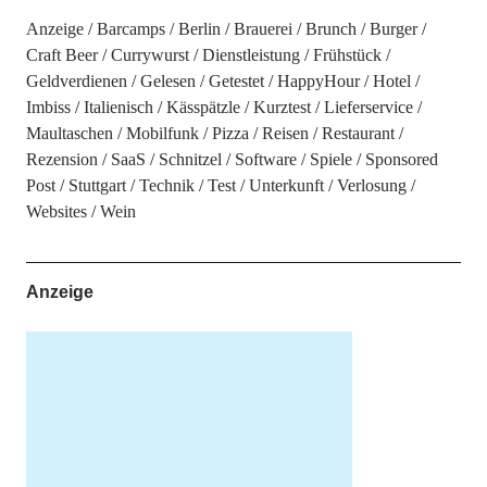
Anzeige
Barcamps
Berlin
Brauerei
Brunch
Burger
Craft Beer
Currywurst
Dienstleistung
Frühstück
Geldverdienen
Gelesen
Getestet
HappyHour
Hotel
Imbiss
Italienisch
Kässpätzle
Kurztest
Lieferservice
Maultaschen
Mobilfunk
Pizza
Reisen
Restaurant
Rezension
SaaS
Schnitzel
Software
Spiele
Sponsored
Post
Stuttgart
Technik
Test
Unterkunft
Verlosung
Websites
Wein
Anzeige