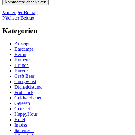
Beitragsnavigation
Vorheriger
Vorheriger Beitrag
Nächster
Beitrag
Nächster Beitrag
Beitrag
Kategorien
Anzeige
Barcamps
Berlin
Brauerei
Brunch
Burger
Craft Beer
Currywurst
Dienstleistung
Frühstück
Geldverdienen
Gelesen
Getestet
HappyHour
Hotel
Imbiss
Italienisch