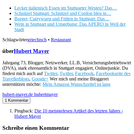
Lecker italienisch Essen im Stuttgarter Westen? Das…
Schnitzel Stuttgart: Schnitzel und Cordon bleu in…
Burger, Currywurst und Fritten in Stuttgart: Das…
Wein in Stuttgart und Umgebung: Das APERO in Weil der
Stadt
Schlagwörter
griechisch
•
Restaurant
über
Hubert Mayer
Jahrgang 73, Blogger, Netzwerker, LL.B, Versicherungsbetriebswirt
(DVA), stark ehrenamtlich in Stuttgart engagiert, Onlinejunkie. Du
findest mich auch auf
Twitter
,
Twitter
,
Facebook
,
Facebookseite des
Travellerblogs
,
Google+
Wer mich und meine Bloggerei
unterstützen möchte:
Mein Amazon Wunschzettel ist lang
hubert-mayer.de
hubertmayer
1 Kommentar
Pingback:
Die 10 meistgelesen Artikel des letzten Jahres ›
Hubert Mayer
Schreibe einen Kommentar