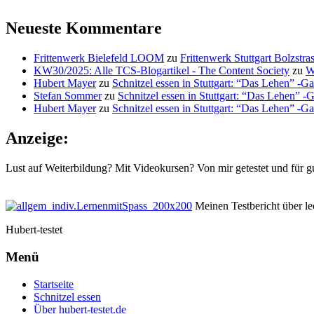
Neueste Kommentare
Frittenwerk Bielefeld LOOM
zu
Frittenwerk Stuttgart Bolzstras
KW30/2025: Alle TCS-Blogartikel - The Content Society
zu
W
Hubert Mayer
zu
Schnitzel essen in Stuttgart: “Das Lehen” -Ga
Stefan Sommer
zu
Schnitzel essen in Stuttgart: “Das Lehen” -
Hubert Mayer
zu
Schnitzel essen in Stuttgart: “Das Lehen” -Ga
Anzeige:
Lust auf Weiterbildung? Mit Videokursen? Von mir getestet und für g
Meinen Testbericht über lec
Hubert-testet
Menü
Startseite
Schnitzel essen
Über hubert-testet.de