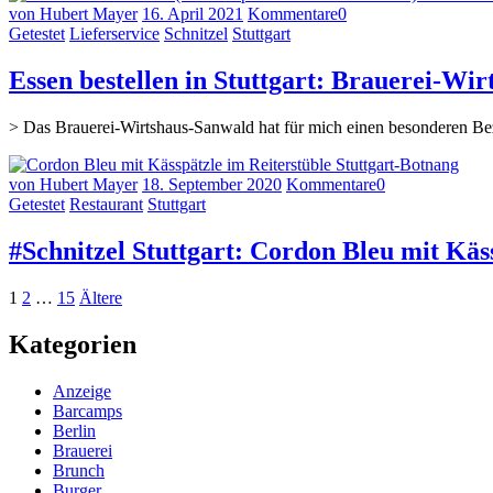
von Hubert Mayer
16. April 2021
Kommentare
0
Getestet
Lieferservice
Schnitzel
Stuttgart
Essen bestellen in Stuttgart: Brauerei-Wi
> Das Brauerei-Wirtshaus-Sanwald hat für mich einen besonderen Bez
von Hubert Mayer
18. September 2020
Kommentare
0
Getestet
Restaurant
Stuttgart
#Schnitzel Stuttgart: Cordon Bleu mit Käs
Seitennummerierung
Seite
Seite
Seite
Ältere
1
2
…
15
Ältere
Beiträge
der
Kategorien
Beiträge
Anzeige
Barcamps
Berlin
Brauerei
Brunch
Burger