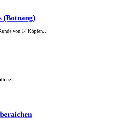
s (Botnang)
er Runde von 14 Köpfen…
e offene…
Oberaichen