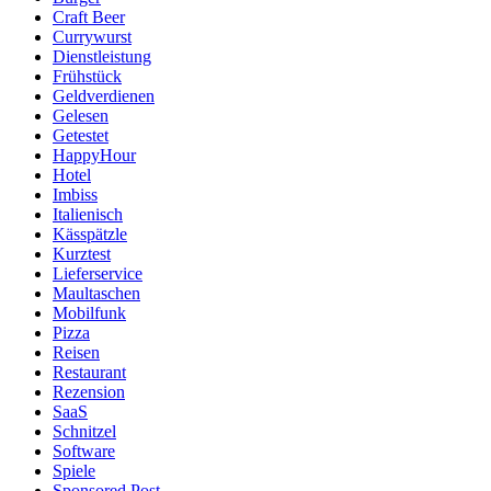
Craft Beer
Currywurst
Dienstleistung
Frühstück
Geldverdienen
Gelesen
Getestet
HappyHour
Hotel
Imbiss
Italienisch
Kässpätzle
Kurztest
Lieferservice
Maultaschen
Mobilfunk
Pizza
Reisen
Restaurant
Rezension
SaaS
Schnitzel
Software
Spiele
Sponsored Post