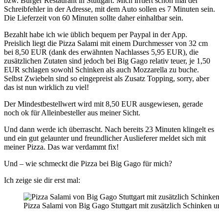
bzw. Burger Restaurant in Stuttgart. Mich irrtiert schon mal der
Schreibfehler in der Adresse, mit dem Auto sollen es 7 Minuten sein.
Die Lieferzeit von 60 Minuten sollte daher einhaltbar sein.
Bezahlt habe ich wie üblich bequem per Paypal in der App.
Preislich liegt die Pizza Salami mit einem Durchmesser von 32 cm
bei 8,50 EUR (dank des erwähnten Nachlasses 5,95 EUR), die
zusätzlichen Zutaten sind jedoch bei Big Gago relativ teuer, je 1,50
EUR schlagen sowohl Schinken als auch Mozzarella zu buche.
Selbst Zwiebeln sind so eingepreist als Zusatz Topping, sorry, aber
das ist nun wirklich zu viel!
Der Mindestbestellwert wird mit 8,50 EUR ausgewiesen, gerade
noch ok für Alleinbesteller aus meiner Sicht.
Und dann werde ich überrascht. Nach bereits 23 Minuten klingelt es
und ein gut gelaunter und freundlicher Auslieferer meldet sich mit
meiner Pizza. Das war verdammt fix!
Und – wie schmeckt die Pizza bei Big Gago für mich?
Ich zeige sie dir erst mal:
Pizza Salami von Big Gago Stuttgart mit zusätzlich Schinken 