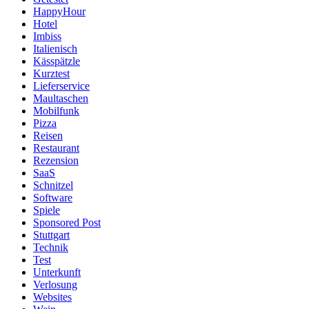
HappyHour
Hotel
Imbiss
Italienisch
Kässpätzle
Kurztest
Lieferservice
Maultaschen
Mobilfunk
Pizza
Reisen
Restaurant
Rezension
SaaS
Schnitzel
Software
Spiele
Sponsored Post
Stuttgart
Technik
Test
Unterkunft
Verlosung
Websites