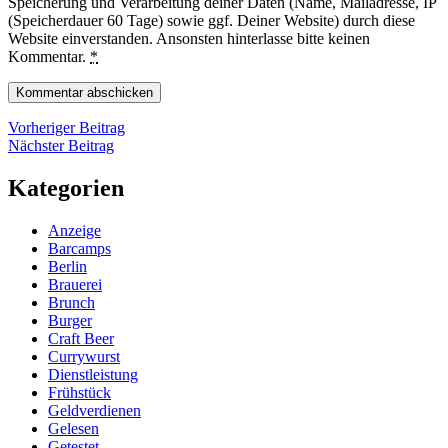
Speicherung und Verarbeitung deiner Daten (Name, Mailadresse, IP
(Speicherdauer 60 Tage) sowie ggf. Deiner Website) durch diese
Website einverstanden. Ansonsten hinterlasse bitte keinen
Kommentar.
*
Beitragsnavigation
Vorheriger
Vorheriger Beitrag
Nächster
Beitrag
Nächster Beitrag
Beitrag
Kategorien
Anzeige
Barcamps
Berlin
Brauerei
Brunch
Burger
Craft Beer
Currywurst
Dienstleistung
Frühstück
Geldverdienen
Gelesen
Getestet