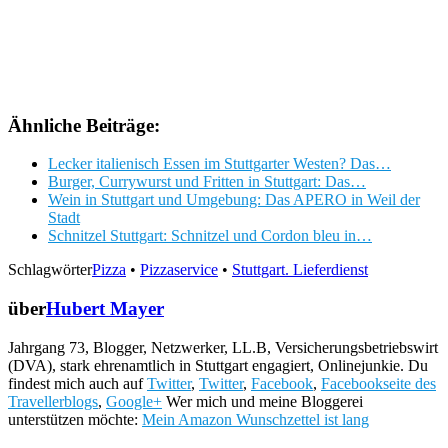
Ähnliche Beiträge:
Lecker italienisch Essen im Stuttgarter Westen? Das…
Burger, Currywurst und Fritten in Stuttgart: Das…
Wein in Stuttgart und Umgebung: Das APERO in Weil der
Stadt
Schnitzel Stuttgart: Schnitzel und Cordon bleu in…
Schlagwörter
Pizza
•
Pizzaservice
•
Stuttgart. Lieferdienst
über
Hubert Mayer
Jahrgang 73, Blogger, Netzwerker, LL.B, Versicherungsbetriebswirt
(DVA), stark ehrenamtlich in Stuttgart engagiert, Onlinejunkie. Du
findest mich auch auf
Twitter
,
Twitter
,
Facebook
,
Facebookseite des
Travellerblogs
,
Google+
Wer mich und meine Bloggerei
unterstützen möchte:
Mein Amazon Wunschzettel ist lang