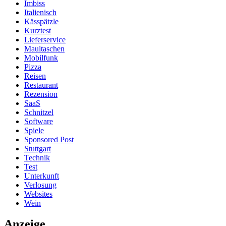
Imbiss
Italienisch
Kässpätzle
Kurztest
Lieferservice
Maultaschen
Mobilfunk
Pizza
Reisen
Restaurant
Rezension
SaaS
Schnitzel
Software
Spiele
Sponsored Post
Stuttgart
Technik
Test
Unterkunft
Verlosung
Websites
Wein
Anzeige