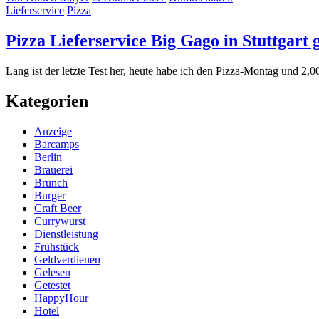
Lieferservice
Pizza
Pizza Lieferservice Big Gago in Stuttgart g
Lang ist der letzte Test her, heute habe ich den Pizza-Montag und 2
Kategorien
Anzeige
Barcamps
Berlin
Brauerei
Brunch
Burger
Craft Beer
Currywurst
Dienstleistung
Frühstück
Geldverdienen
Gelesen
Getestet
HappyHour
Hotel