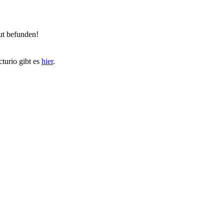
ut befunden!
turio gibt es
hier
.