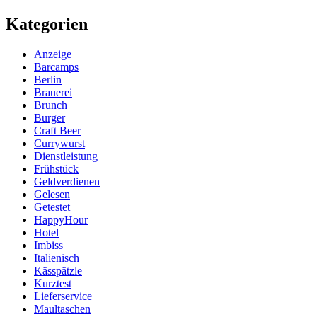
Kategorien
Anzeige
Barcamps
Berlin
Brauerei
Brunch
Burger
Craft Beer
Currywurst
Dienstleistung
Frühstück
Geldverdienen
Gelesen
Getestet
HappyHour
Hotel
Imbiss
Italienisch
Kässpätzle
Kurztest
Lieferservice
Maultaschen