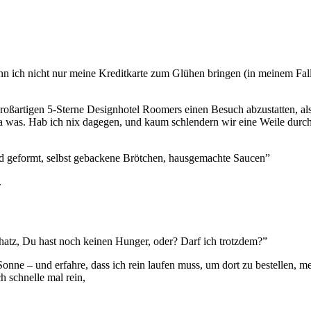
n ich nicht nur meine Kreditkarte zum Glühen bringen (in meinem Fal
oßartigen 5-Sterne Designhotel Roomers einen Besuch abzustatten, als
was. Hab ich nix dagegen, und kaum schlendern wir eine Weile durch da
and geformt, selbst gebackene Brötchen, hausgemachte Saucen”
.
hatz, Du hast noch keinen Hunger, oder? Darf ich trotzdem?”
er Sonne – und erfahre, dass ich rein laufen muss, um dort zu bestell
h schnelle mal rein,