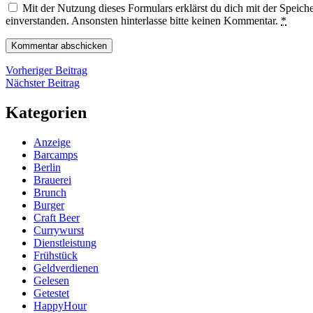
Mit der Nutzung dieses Formulars erklärst du dich mit der Speic
einverstanden. Ansonsten hinterlasse bitte keinen Kommentar.
*
Beitragsnavigation
Vorheriger
Vorheriger Beitrag
Nächster
Beitrag
Nächster Beitrag
Beitrag
Kategorien
Anzeige
Barcamps
Berlin
Brauerei
Brunch
Burger
Craft Beer
Currywurst
Dienstleistung
Frühstück
Geldverdienen
Gelesen
Getestet
HappyHour