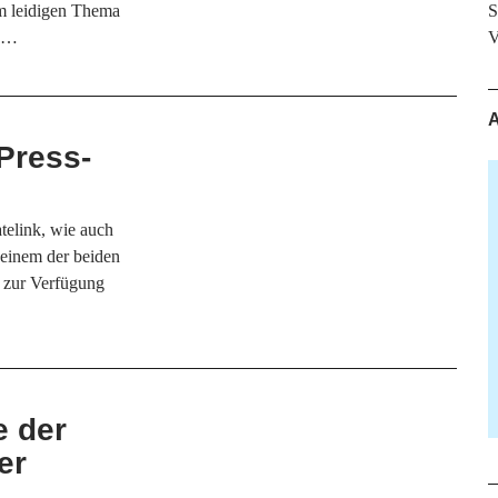
m leidigen Thema
S
en…
V
A
Press-
telink, wie auch
 einem der beiden
i zur Verfügung
e der
er