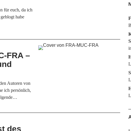
N
n für euch, da ich
 geblogt habe
F
B
K
S
i
C-FRA –
H
und
L
S
L
iden Autoren von
H
ich persönlich,
L
 folgende…
A
st des