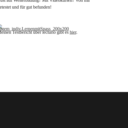
ust auf Weiterbildung? Mit Videokursen? Von mir
etestet und für gut befunden!
einen Testbericht über lecturio gibt es
hier
.