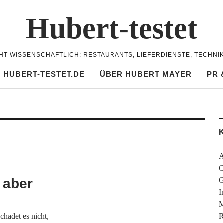
Hubert-testet
CHT WISSENSCHAFTLICH: RESTAURANTS, LIEFERDIENSTE, TECHNI
 HUBERT-TESTET.DE
ÜBER HUBERT MAYER
PR 
K
A
C
N
 aber
G
I
M
hadet es nicht,
R