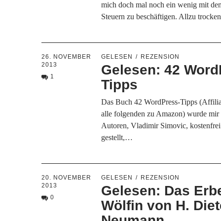
mich doch mal noch ein wenig mit de
Steuern zu beschäftigen. Allzu trock
26. NOVEMBER
GELESEN
REZENSION
2013
Gelesen: 42 Word
1
Tipps
Das Buch 42 WordPress-Tipps (Affilia
alle folgenden zu Amazon) wurde mir
Autoren, Vladimir Simovic, kostenfre
gestellt,…
20. NOVEMBER
GELESEN
REZENSION
2013
Gelesen: Das Erb
0
Wölfin von H. Diet
Neumann