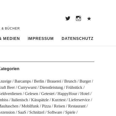
Twitter
Instagram
Pintere
Twitter
Instagram
Pinterest
K & BÜCHER
& MEDIEN
IMPRESSUM
DATENSCHUTZ
ategorien
nzeige
Barcamps
Berlin
Brauerei
Brunch
Burger
raft Beer
Currywurst
Dienstleistung
Frühstück
eldverdienen
Gelesen
Getestet
HappyHour
Hotel
mbiss
Italienisch
Kässpätzle
Kurztest
Lieferservice
aultaschen
Mobilfunk
Pizza
Reisen
Restaurant
ezension
SaaS
Schnitzel
Software
Spiele