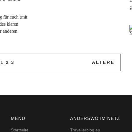
L
g
g für euch (mit
des klaren
er anderen
M
1
2
3
ÄLTERE
MENÜ
ANDERSWO IM NETZ
Startseite
Travellerblog.eu