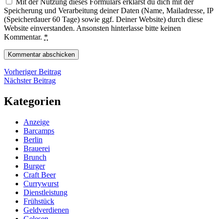
Mit der Nutzung dieses Formulars erklärst du dich mit der
Speicherung und Verarbeitung deiner Daten (Name, Mailadresse, IP
(Speicherdauer 60 Tage) sowie ggf. Deiner Website) durch diese
Website einverstanden. Ansonsten hinterlasse bitte keinen
Kommentar.
*
Beitragsnavigation
Vorheriger
Vorheriger Beitrag
Nächster
Beitrag
Nächster Beitrag
Beitrag
Kategorien
Anzeige
Barcamps
Berlin
Brauerei
Brunch
Burger
Craft Beer
Currywurst
Dienstleistung
Frühstück
Geldverdienen
Gelesen