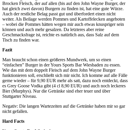
Brocken Fleisch, der auf allen (bis auf den John Wayne Burger, der
hat gleich zwei davon) Burgern zu finden ist, hat eine gute Würze.
Auch der restliche Belag passt gut und überfordert einen nicht
weiter. Als Beilage werden Pommes und Kartoffelecken angeboten
– wobei die Pommes hätten wegen mir auch etwas knuspriger sein
können und auch mehr gesalzen. Da letzteres aber reine
Geschmacksfrage ist, reichte es natürlich aus, dass Salz auf dem
Tisch zu finden war.
Fazit
Man braucht schon einen größeres Mundwerk, um so einen
“einfachen” Burger in der Yours Sports Bar Wiesbaden zu essen.
Wie das mit dem doppelt Fleisch auf dem John Wayne Burger
funktionieren soll, erschließt sich mir nicht. Ich komme auf alle Fälle
gerne wieder – für 9,90 EUR mehr als satt, dazu noch entdeckt, dass
es Grey Goose Vodka gibt (4 cl 8,90 EUR) und auch noch leckeres
Bier (Murphys). Nur die Getränke sind eher teuer und über
Stuttgarter Niveau.
Negativ: Die langen Wartezeiten auf die Getränke haben mir so gar
nicht gefallen.
Hard Facts