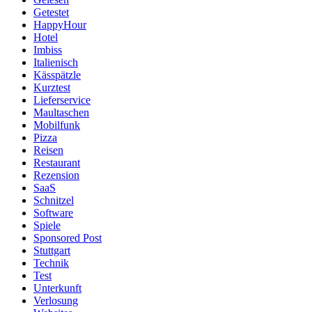
Getestet
HappyHour
Hotel
Imbiss
Italienisch
Kässpätzle
Kurztest
Lieferservice
Maultaschen
Mobilfunk
Pizza
Reisen
Restaurant
Rezension
SaaS
Schnitzel
Software
Spiele
Sponsored Post
Stuttgart
Technik
Test
Unterkunft
Verlosung