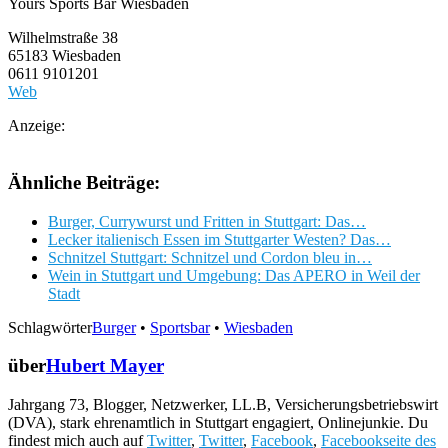
Yours Sports Bar Wiesbaden
Wilhelmstraße 38
65183 Wiesbaden
0611 9101201
Web
Anzeige:
Ähnliche Beiträge:
Burger, Currywurst und Fritten in Stuttgart: Das…
Lecker italienisch Essen im Stuttgarter Westen? Das…
Schnitzel Stuttgart: Schnitzel und Cordon bleu in…
Wein in Stuttgart und Umgebung: Das APERO in Weil der
Stadt
Schlagwörter
Burger
•
Sportsbar
•
Wiesbaden
über
Hubert Mayer
Jahrgang 73, Blogger, Netzwerker, LL.B, Versicherungsbetriebswirt
(DVA), stark ehrenamtlich in Stuttgart engagiert, Onlinejunkie. Du
findest mich auch auf
Twitter
,
Twitter
,
Facebook
,
Facebookseite des