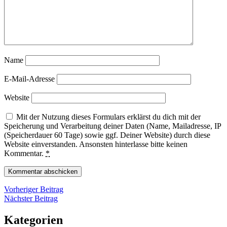
Name
E-Mail-Adresse
Website
Mit der Nutzung dieses Formulars erklärst du dich mit der
Speicherung und Verarbeitung deiner Daten (Name, Mailadresse, IP
(Speicherdauer 60 Tage) sowie ggf. Deiner Website) durch diese
Website einverstanden. Ansonsten hinterlasse bitte keinen
Kommentar.
*
Beitragsnavigation
Vorheriger
Vorheriger Beitrag
Nächster
Beitrag
Nächster Beitrag
Beitrag
Kategorien