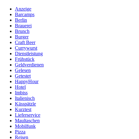
Anzeige
Barcamps
Berlin
Brauerei
Brunch
Burger
Craft Beer
Currywurst
Dienstleistung
Frühstück
Geldverdienen
Gelesen
Getestet
HappyHour
Hotel
Imbiss
Italienisch
Kässpätzle
Kurztest
Lieferservice
Maultaschen
Mobilfunk
Pizza
Reisen