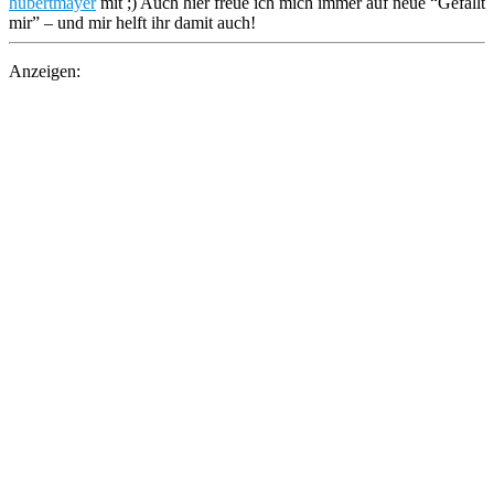
hubertmayer
mit ;) Auch hier freue ich mich immer auf neue “Gefällt
mir” – und mir helft ihr damit auch!
Anzeigen: