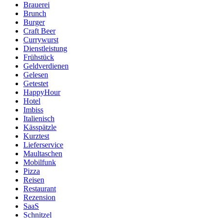
Brauerei
Brunch
Burger
Craft Beer
Currywurst
Dienstleistung
Frühstück
Geldverdienen
Gelesen
Getestet
HappyHour
Hotel
Imbiss
Italienisch
Kässpätzle
Kurztest
Lieferservice
Maultaschen
Mobilfunk
Pizza
Reisen
Restaurant
Rezension
SaaS
Schnitzel