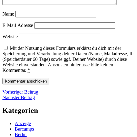
Name
E-Mail-Adresse
Website
Mit der Nutzung dieses Formulars erklärst du dich mit der
Speicherung und Verarbeitung deiner Daten (Name, Mailadresse, IP
(Speicherdauer 60 Tage) sowie ggf. Deiner Website) durch diese
Website einverstanden. Ansonsten hinterlasse bitte keinen
Kommentar.
*
Beitragsnavigation
Vorheriger
Vorheriger Beitrag
Nächster
Beitrag
Nächster Beitrag
Beitrag
Kategorien
Anzeige
Barcamps
Berlin