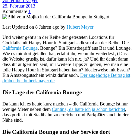
von Hubert Mayer
25. Februar 2013
Kommentare
1
Last Updated on 8 Jahren ago by
Hubert Mayer
Und weiter geht’s in der Reihe der getesteten Locations für
Cocktails mit Happy Hour in Stuttgart – diesmal an der Reihe: Die
California Bounge
. Bounge? Ein Kunstbegriff aus Bar und Lounge.
Wie es mir dort gefallen hat, erfahrt ihr, wenn ihr weiterlest ;) Dass
die Website gruslig ist, dafür kann ich nix, ja? Und ihr denkt daran,
dass ihr aufgerufen seid, mir weitere Tipps zu geben, wo man eine
tolle Happy Hour in Stuttgart haben kann? Idealerweise mit Essen?
Ein Amazongutschein winkt dafür auch.
Der zugehörige Beitrag ist
drüben bei hubert-mayer.de
.
Die Lage der California Bounge
Da kann ich es heute kurz machen – die California Bounge ist nur
wenige Meter neben dem
Cantina, da hatte ich ja schon berichtet
,
dass perfekt mit Stadtbahn zu erreichen und Parkplätze auch in der
Nähe sind.
Die California Bounge und der Service dort