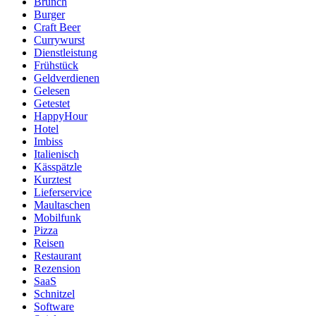
Brunch
Burger
Craft Beer
Currywurst
Dienstleistung
Frühstück
Geldverdienen
Gelesen
Getestet
HappyHour
Hotel
Imbiss
Italienisch
Kässpätzle
Kurztest
Lieferservice
Maultaschen
Mobilfunk
Pizza
Reisen
Restaurant
Rezension
SaaS
Schnitzel
Software