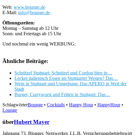
Web:
www.bounge.de
E-Mail:
info@bounge.de
Öffnungszeiten:
Montag – Samstag ab 12 Uhr
Sonn- und Feiertags ab 15 Uhr
Und nochmal ein wenig WERBUNG:
Ähnliche Beiträge:
Schnitzel Stuttgart: Schnitzel und Cordon bleu in…
Lecker italienisch Essen im Stuttgarter Westen? Das…
Wein in Stuttgart und Umgebung: Das APERO in Weil der
Stadt
Burger, Currywurst und Fritten in Stuttgart: Das…
Schlagwörter
Bounge
•
Cocktails
•
Happy Hour
•
HappyHour
•
Lounge
über
Hubert Mayer
Jahrgang 73, Blogger, Netzwerker, LL.B, Versicherungsbetriebswirt