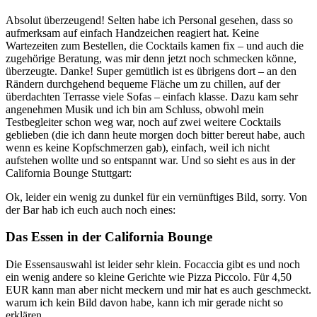
Absolut überzeugend! Selten habe ich Personal gesehen, dass so
aufmerksam auf einfach Handzeichen reagiert hat. Keine
Wartezeiten zum Bestellen, die Cocktails kamen fix – und auch die
zugehörige Beratung, was mir denn jetzt noch schmecken könne,
überzeugte. Danke! Super gemütlich ist es übrigens dort – an den
Rändern durchgehend bequeme Fläche um zu chillen, auf der
überdachten Terrasse viele Sofas – einfach klasse. Dazu kam sehr
angenehmen Musik und ich bin am Schluss, obwohl mein
Testbegleiter schon weg war, noch auf zwei weitere Cocktails
geblieben (die ich dann heute morgen doch bitter bereut habe, auch
wenn es keine Kopfschmerzen gab), einfach, weil ich nicht
aufstehen wollte und so entspannt war. Und so sieht es aus in der
California Bounge Stuttgart:
Ok, leider ein wenig zu dunkel für ein vernünftiges Bild, sorry. Von
der Bar hab ich euch auch noch eines:
Das Essen in der California Bounge
Die Essensauswahl ist leider sehr klein. Focaccia gibt es und noch
ein wenig andere so kleine Gerichte wie Pizza Piccolo. Für 4,50
EUR kann man aber nicht meckern und mir hat es auch geschmeckt.
warum ich kein Bild davon habe, kann ich mir gerade nicht so
erklären…