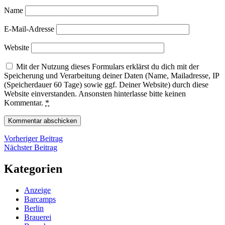
Name
E-Mail-Adresse
Website
Mit der Nutzung dieses Formulars erklärst du dich mit der
Speicherung und Verarbeitung deiner Daten (Name, Mailadresse, IP
(Speicherdauer 60 Tage) sowie ggf. Deiner Website) durch diese
Website einverstanden. Ansonsten hinterlasse bitte keinen
Kommentar.
*
Beitragsnavigation
Vorheriger
Vorheriger Beitrag
Nächster
Beitrag
Nächster Beitrag
Beitrag
Kategorien
Anzeige
Barcamps
Berlin
Brauerei