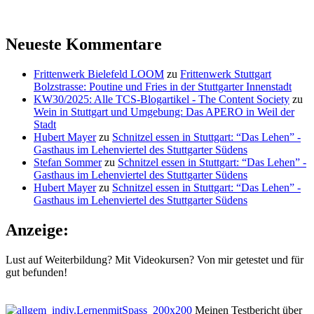
Neueste Kommentare
Frittenwerk Bielefeld LOOM
zu
Frittenwerk Stuttgart
Bolzstrasse: Poutine und Fries in der Stuttgarter Innenstadt
KW30/2025: Alle TCS-Blogartikel - The Content Society
zu
Wein in Stuttgart und Umgebung: Das APERO in Weil der
Stadt
Hubert Mayer
zu
Schnitzel essen in Stuttgart: “Das Lehen” -
Gasthaus im Lehenviertel des Stuttgarter Südens
Stefan Sommer
zu
Schnitzel essen in Stuttgart: “Das Lehen” -
Gasthaus im Lehenviertel des Stuttgarter Südens
Hubert Mayer
zu
Schnitzel essen in Stuttgart: “Das Lehen” -
Gasthaus im Lehenviertel des Stuttgarter Südens
Anzeige:
Lust auf Weiterbildung? Mit Videokursen? Von mir getestet und für
gut befunden!
Meinen Testbericht über