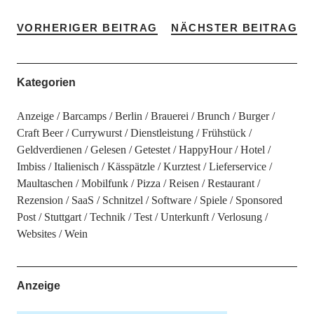
VORHERIGER BEITRAG
NÄCHSTER BEITRAG
Kategorien
Anzeige
Barcamps
Berlin
Brauerei
Brunch
Burger
Craft Beer
Currywurst
Dienstleistung
Frühstück
Geldverdienen
Gelesen
Getestet
HappyHour
Hotel
Imbiss
Italienisch
Kässpätzle
Kurztest
Lieferservice
Maultaschen
Mobilfunk
Pizza
Reisen
Restaurant
Rezension
SaaS
Schnitzel
Software
Spiele
Sponsored
Post
Stuttgart
Technik
Test
Unterkunft
Verlosung
Websites
Wein
Anzeige