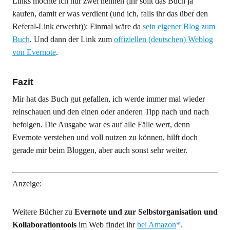
Links möchte ich nur zwei nennen (ihr sollt das Buch ja
kaufen, damit er was verdient (und ich, falls ihr das über den
Referal-Link erwerbt)): Einmal wäre da
sein eigener Blog zum
Buch
. Und dann der Link zum
offiziellen (deutschen) Weblog
von Evernote
.
Fazit
Mir hat das Buch gut gefallen, ich werde immer mal wieder
reinschauen und den einen oder anderen Tipp nach und nach
befolgen. Die Ausgabe war es auf alle Fälle wert, denn
Evernote verstehen und voll nutzen zu können, hilft doch
gerade mir beim Bloggen, aber auch sonst sehr weiter.
Anzeige:
Weitere Bücher zu
Evernote und zur Selbstorganisation und
Kollaborationtools
im Web findet ihr
bei Amazon
.