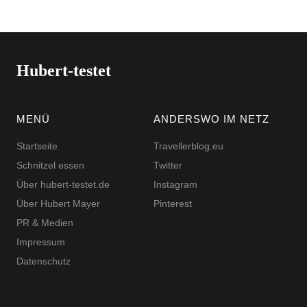
Hubert-testet
MENÜ
ANDERSWO IM NETZ
Startseite
Travellerblog.eu
Schnitzel essen
Twitter
Über hubert-testet.de
Instagram
Über Hubert Mayer
Pinterest
PR & Medien
Impressum
Datenschutz