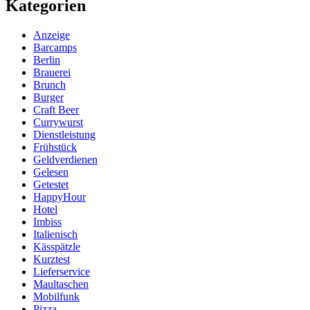
Kategorien
Beiträge
Anzeige
Barcamps
Berlin
Brauerei
Brunch
Burger
Craft Beer
Currywurst
Dienstleistung
Frühstück
Geldverdienen
Gelesen
Getestet
HappyHour
Hotel
Imbiss
Italienisch
Kässpätzle
Kurztest
Lieferservice
Maultaschen
Mobilfunk
Pizza