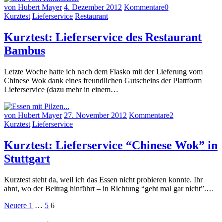
von Hubert Mayer
4. Dezember 2012
Kommentare
0
Kurztest
Lieferservice
Restaurant
Kurztest: Lieferservice des Restaurant
Bambus
Letzte Woche hatte ich nach dem Fiasko mit der Lieferung vom
Chinese Wok dank eines freundlichen Gutscheins der Plattform
Lieferservice (dazu mehr in einem…
von Hubert Mayer
27. November 2012
Kommentare
2
Kurztest
Lieferservice
Kurztest: Lieferservice “Chinese Wok” in
Stuttgart
Kurztest steht da, weil ich das Essen nicht probieren konnte. Ihr
ahnt, wo der Beitrag hinführt – in Richtung “geht mal gar nicht”.…
Seitennummerierung
Neuere
Seite
Seite
Seite
Neuere
1
…
5
6
Beiträge
der