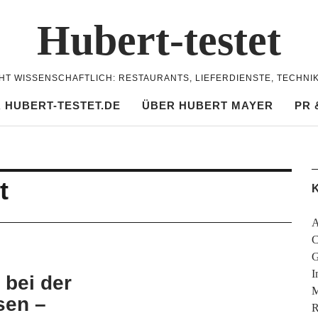
Hubert-testet
CHT WISSENSCHAFTLICH: RESTAURANTS, LIEFERDIENSTE, TECHNI
 HUBERT-TESTET.DE
ÜBER HUBERT MAYER
PR 
t
K
A
C
G
I
bei der
M
sen –
R