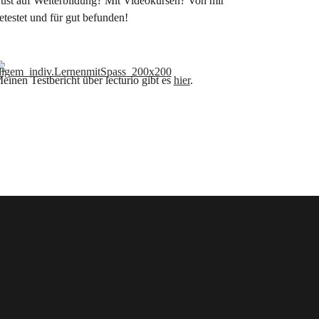
ust auf Weiterbildung? Mit Videokursen? Von mir
etestet und für gut befunden!
einen Testbericht über lecturio gibt es
hier
.