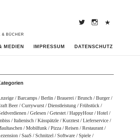
Twitter
Instagram
Pintere
Twitter
Instagram
Pinterest
K & BÜCHER
& MEDIEN
IMPRESSUM
DATENSCHUTZ
ategorien
nzeige
Barcamps
Berlin
Brauerei
Brunch
Burger
raft Beer
Currywurst
Dienstleistung
Frühstück
eldverdienen
Gelesen
Getestet
HappyHour
Hotel
mbiss
Italienisch
Kässpätzle
Kurztest
Lieferservice
aultaschen
Mobilfunk
Pizza
Reisen
Restaurant
ezension
SaaS
Schnitzel
Software
Spiele