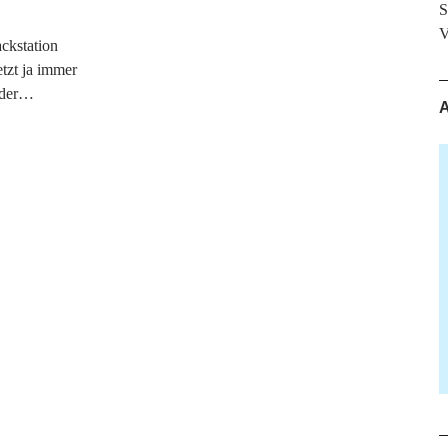
S
V
ckstation
etzt ja immer
r der…
A