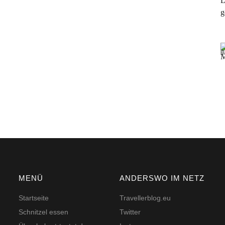
L
g
M
MENÜ
ANDERSWO IM NETZ
Startseite
Travellerblog.eu
Schnitzel essen
Twitter