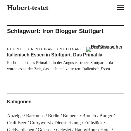
Hubert-testet
Schlagwort:
Iron Blogger Stuttgart
GETESTET
RESTAURANT
STUTTGART
Italienisch Essen in Stuttgart: Das Primafila
Recht neu ist das Primafila in der Augustenstrasse Stuttgart – da
wurde es an der Zeit, das auch mal zu testen. Italienisch Essen…
Kategorien
Anzeige
Barcamps
Berlin
Brauerei
Brunch
Burger
Craft Beer
Currywurst
Dienstleistung
Frühstück
Geldverdienen
Gelesen
Getestet
HappyHour
Hotel