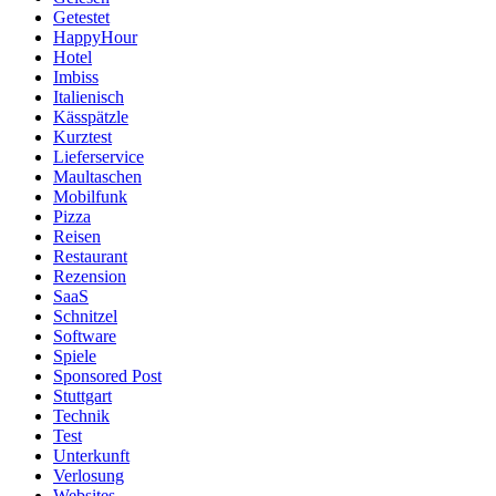
Getestet
HappyHour
Hotel
Imbiss
Italienisch
Kässpätzle
Kurztest
Lieferservice
Maultaschen
Mobilfunk
Pizza
Reisen
Restaurant
Rezension
SaaS
Schnitzel
Software
Spiele
Sponsored Post
Stuttgart
Technik
Test
Unterkunft
Verlosung
Websites