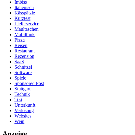
Imbiss
Italienisch
Kässpätzle
Kurztest
Lieferservice
Maultaschen
Mobilfunk
Pizza
Reisen
Restaurant
Rezension
SaaS
Schnitzel
Software
Spiele
Sponsored Post
Stuttgart
Technik
Test
Unterkunft
Verlosung
Websites
Wein
Anzeige