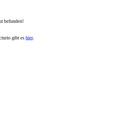
ut befunden!
turio gibt es
hier
.