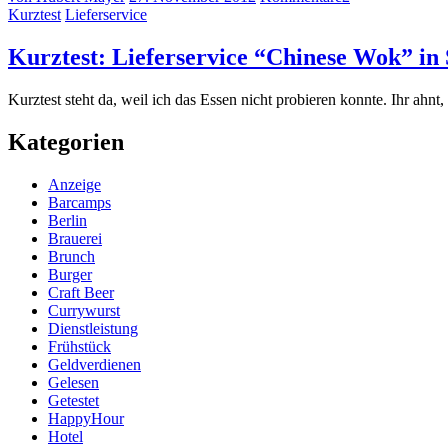
Kurztest
Lieferservice
Kurztest: Lieferservice “Chinese Wok” in 
Kurztest steht da, weil ich das Essen nicht probieren konnte. Ihr ahnt
Kategorien
Anzeige
Barcamps
Berlin
Brauerei
Brunch
Burger
Craft Beer
Currywurst
Dienstleistung
Frühstück
Geldverdienen
Gelesen
Getestet
HappyHour
Hotel