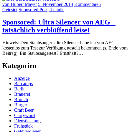
von Hubert Mayer
5. November 2014
Kommentare
5
Getestet
Sponsored Post
Technik
Sponsored: Ultra Silencer von AEG –
tatsächlich verblüffend leise!
Hinweis: Den Staubsauger Ultra Silencer habe ich von AEG
kostenlos zum Test zur Verfügung gestellt bekommen (s. Ende vom
Beitrag). Ein Staubsaugertest? Ernsthaft?…
Kategorien
Anzeige
Barcamps
Berlin
Brauerei
Brunch
Burger
Craft Beer
Currywurst
Dienstleistung
Frühstück
Geldverdienen