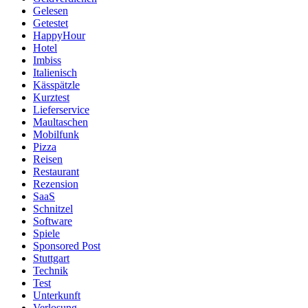
Gelesen
Getestet
HappyHour
Hotel
Imbiss
Italienisch
Kässpätzle
Kurztest
Lieferservice
Maultaschen
Mobilfunk
Pizza
Reisen
Restaurant
Rezension
SaaS
Schnitzel
Software
Spiele
Sponsored Post
Stuttgart
Technik
Test
Unterkunft
Verlosung