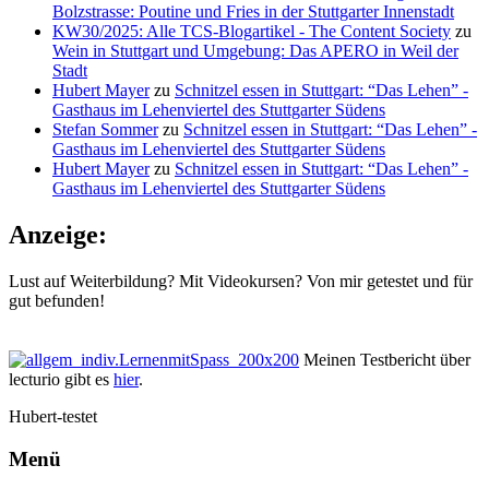
Bolzstrasse: Poutine und Fries in der Stuttgarter Innenstadt
KW30/2025: Alle TCS-Blogartikel - The Content Society
zu
Wein in Stuttgart und Umgebung: Das APERO in Weil der
Stadt
Hubert Mayer
zu
Schnitzel essen in Stuttgart: “Das Lehen” -
Gasthaus im Lehenviertel des Stuttgarter Südens
Stefan Sommer
zu
Schnitzel essen in Stuttgart: “Das Lehen” -
Gasthaus im Lehenviertel des Stuttgarter Südens
Hubert Mayer
zu
Schnitzel essen in Stuttgart: “Das Lehen” -
Gasthaus im Lehenviertel des Stuttgarter Südens
Anzeige:
Lust auf Weiterbildung? Mit Videokursen? Von mir getestet und für
gut befunden!
Meinen Testbericht über
lecturio gibt es
hier
.
Hubert-testet
Menü