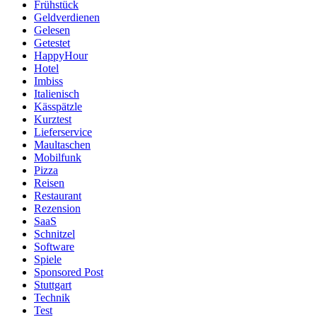
Frühstück
Geldverdienen
Gelesen
Getestet
HappyHour
Hotel
Imbiss
Italienisch
Kässpätzle
Kurztest
Lieferservice
Maultaschen
Mobilfunk
Pizza
Reisen
Restaurant
Rezension
SaaS
Schnitzel
Software
Spiele
Sponsored Post
Stuttgart
Technik
Test